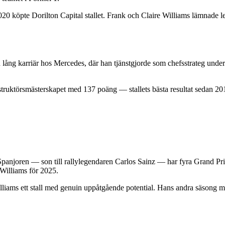
20 köpte Dorilton Capital stallet. Frank och Claire Williams lämnade 
en lång karriär hos Mercedes, där han tjänstgjorde som chefsstrateg und
uktörsmästerskapet med 137 poäng — stallets bästa resultat sedan 2017. 
Spanjoren — son till rallylegendaren Carlos Sainz — har fyra Grand Prix
Williams för 2025.
iams ett stall med genuin uppåtgående potential. Hans andra säsong med 