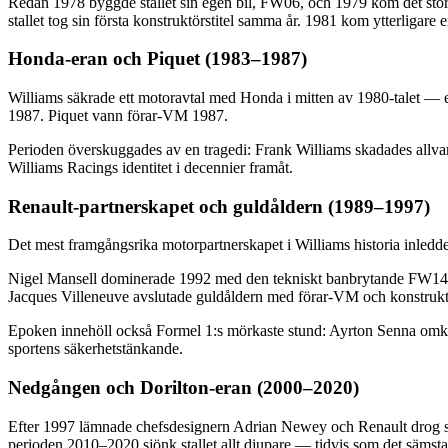
Redan 1978 byggde stallet sin egen bil, FW06, och 1979 kom det sto
stallet tog sin första konstruktörstitel samma år. 1981 kom ytterligar
Honda-eran och Piquet (1983–1987)
Williams säkrade ett motoravtal med Honda i mitten av 1980-talet — et
1987. Piquet vann förar-VM 1987.
Perioden överskuggades av en tragedi: Frank Williams skadades allvarlig
Williams Racings identitet i decennier framåt.
Renault-partnerskapet och guldåldern (1989–1997)
Det mest framgångsrika motorpartnerskapet i Williams historia inledd
Nigel Mansell dominerade 1992 med den tekniskt banbrytande FW14B 
Jacques Villeneuve avslutade guldåldern med förar-VM och konstruktö
Epoken innehöll också Formel 1:s mörkaste stund: Ayrton Senna omko
sportens säkerhetstänkande.
Nedgången och Dorilton-eran (2000–2020)
Efter 1997 lämnade chefsdesignern Adrian Newey och Renault drog si
perioden 2010–2020 sjönk stallet allt djupare — tidvis som det sämsta