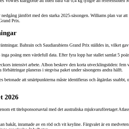
es Vowles klargjorde att bilen bara var 0,4 kg tyngre än referensbil
r nedgång jämfört med den starka 2025-säsongen. Williams plan var att 
Grand Prix.
ningar
ingar. Bahrain och Saudiarabiens Grand Prix ställdes in, vilket gav sta
nga poäng men värdefull data. Efter fyra lopp har stallet samlat 5 poän
ckors intensivt arbete. Albon beskrev den korta utvecklingstiden: fem vec
örbättringar planeras i stegvisa paket under säsongens andra hälft.
s betonade att smärtpunkterna måste identifieras och åtgärdas snabbt, och
et 2026
enom ett titelsponsorsavtal med det australiska mjukvaruföretaget Atlass
idan bakåt, inramade av en röd och vit keyline. Färgvalet är en medv