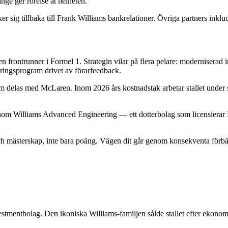
nge ger rörelse åt helheten.
r sig tillbaka till Frank Williams bankrelationer. Övriga partners ink
 frontrunner i Formel 1. Strategin vilar på flera pelare: moderniserad in
ttringsprogram drivet av förarfeedback.
elas med McLaren. Inom 2026 års kostnadstak arbetar stallet under sa
m Williams Advanced Engineering — ett dotterbolag som licensierar F1-
ch mästerskap, inte bara poäng. Vägen dit går genom konsekventa förbät
estmentbolag. Den ikoniska Williams-familjen sålde stallet efter ekonom