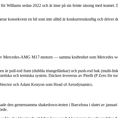
 kört för Williams sedan 2022 och är inne på sin femte säsong med teame
merar konsekvent en bil som inte alltid är konkurrenskraftig och drive
vs av Mercedes-AMG M17-motorn — samma kraftenhet som Mercedes wor
en är pull-rod fram (dubbla triangellänkar) och push-rod bak (multi-lin
etiska och termiska system. Däcken levereras av Pirelli (P Zero för torrt
l Director och Adam Kenyon som Head of Aerodynamics.
ade den gemensamma shakedown-testen i Barcelona i slutet av januari 2
örde.