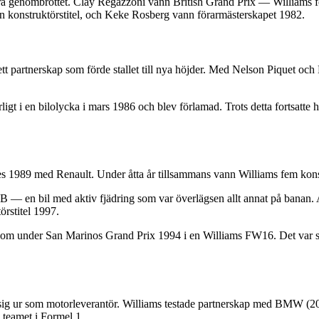
ra genombrottet. Clay Regazzoni vann British Grand Prix — Williams 
e en konstruktörstitel, och Keke Rosberg vann förarmästerskapet 1982.
t partnerskap som förde stallet till nya höjder. Med Nelson Piquet och
t i en bilolycka i mars 1986 och blev förlamad. Trots detta fortsatte han
es 1989 med Renault. Under åtta år tillsammans vann Williams fem konst
— en bil med aktiv fjädring som var överlägsen allt annat på banan.
rstitel 1997.
m under San Marinos Grand Prix 1994 i en Williams FW16. Det var sta
g ur som motorleverantör. Williams testade partnerskap med BMW (200
 teamet i Formel 1.