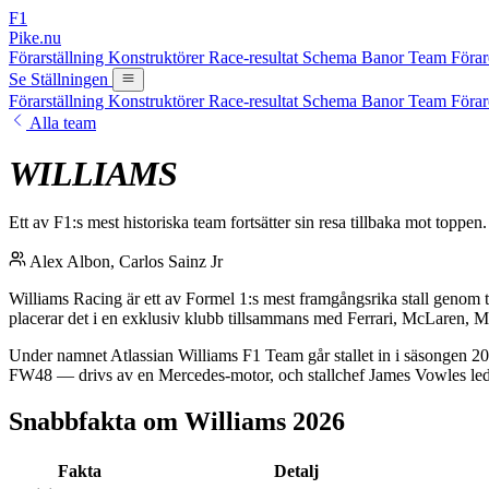
F1
Pike.nu
Förarställning
Konstruktörer
Race-resultat
Schema
Banor
Team
Föra
Se Ställningen
Förarställning
Konstruktörer
Race-resultat
Schema
Banor
Team
Föra
Alla team
WILLIAMS
Ett av F1:s mest historiska team fortsätter sin resa tillbaka mot top
Alex Albon, Carlos Sainz Jr
Williams Racing är ett av Formel 1:s mest framgångsrika stall genom ti
placerar det i en exklusiv klubb tillsammans med Ferrari, McLaren, M
Under namnet Atlassian Williams F1 Team går stallet in i säsongen 20
FW48 — drivs av en Mercedes-motor, och stallchef James Vowles leder
Snabbfakta om Williams 2026
Fakta
Detalj