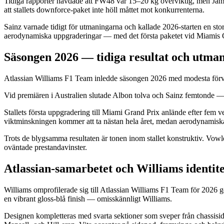
Tidiga rapporter hävdade att FW48 var 15–20 kg överviktig, men Jam
att stallets downforce-paket inte höll måttet mot konkurrenterna.
Sainz varnade tidigt för utmaningarna och kallade 2026-starten en sto
aerodynamiska uppgraderingar — med det första paketet vid Miamis 
Säsongen 2026 — tidiga resultat och utma
Atlassian Williams F1 Team inledde säsongen 2026 med modesta förväntn
Vid premiären i Australien slutade Albon tolva och Sainz femtonde — i
Stallets första uppgradering till Miami Grand Prix anlände efter fem ve
viktminskningen kommer att ta nästan hela året, medan aerodynamiska f
Trots de blygsamma resultaten är tonen inom stallet konstruktiv. Vowle
oväntade prestandavinster.
Atlassian-samarbetet och Williams identit
Williams omprofilerade sig till Atlassian Williams F1 Team för 2026 g
en vibrant gloss-blå finish — omisskännligt Williams.
Designen kompletteras med svarta sektioner som sveper från chassis