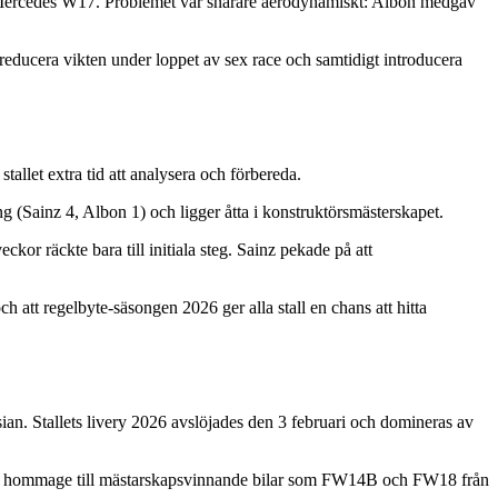
en Mercedes W17. Problemet var snarare aerodynamiskt: Albon medgav
reducera vikten under loppet av sex race och samtidigt introducera
llet extra tid att analysera och förbereda.
g (Sainz 4, Albon 1) och ligger åtta i konstruktörsmästerskapet.
kor räckte bara till initiala steg. Sainz pekade på att
 att regelbyte-säsongen 2026 ger alla stall en chans att hitta
ian. Stallets livery 2026 avslöjades den 3 februari och domineras av
eten hommage till mästarskapsvinnande bilar som FW14B och FW18 från