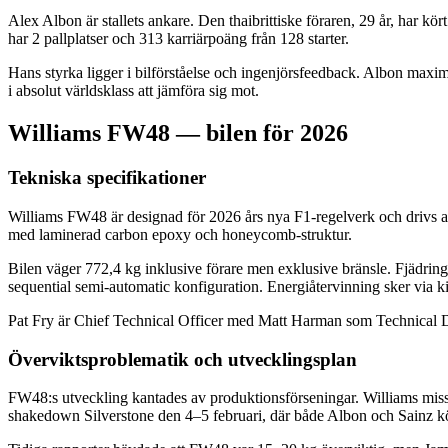
Alex Albon är stallets ankare. Den thaibrittiske föraren, 29 år, har
har 2 pallplatser och 313 karriärpoäng från 128 starter.
Hans styrka ligger i bilförståelse och ingenjörsfeedback. Albon maxi
i absolut världsklass att jämföra sig mot.
Williams FW48 — bilen för 2026
Tekniska specifikationer
Williams FW48 är designad för 2026 års nya F1-regelverk och dri
med laminerad carbon epoxy och honeycomb-struktur.
Bilen väger 772,4 kg inklusive förare men exklusive bränsle. Fjädring
sequential semi-automatic konfiguration. Energiåtervinning sker via kin
Pat Fry är Chief Technical Officer med Matt Harman som Technica
Överviktsproblematik och utvecklingsplan
FW48:s utveckling kantades av produktionsförseningar. Williams miss
shakedown Silverstone den 4–5 februari, där både Albon och Sainz k