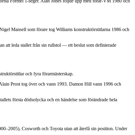
första Formel 1-seger. Alan Jones följde upp med förar-VM 1980 och
 Nigel Mansell som förare tog Williams konstruktörstitlarna 1986 och
 att leda stallet från sin rullstol — ett beslut som definierade
ruktörstitlar och fyra förarmästerskap.
 Alain Prost tog över och vann 1993. Damon Hill vann 1996 och
llets första dödsolycka och en händelse som förändrade hela
0–2005), Cosworth och Toyota utan att återfå sin position. Under