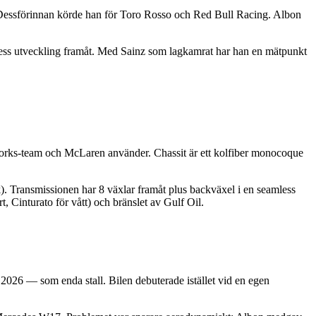
t. Dessförinnan körde han för Toro Rosso och Red Bull Racing. Albon
r dess utveckling framåt. Med Sainz som lagkamrat har han en mätpunkt
ks-team och McLaren använder. Chassit är ett kolfiber monocoque
k). Transmissionen har 8 växlar framåt plus backväxel i en seamless
, Cinturato för vått) och bränslet av Gulf Oil.
026 — som enda stall. Bilen debuterade istället vid en egen