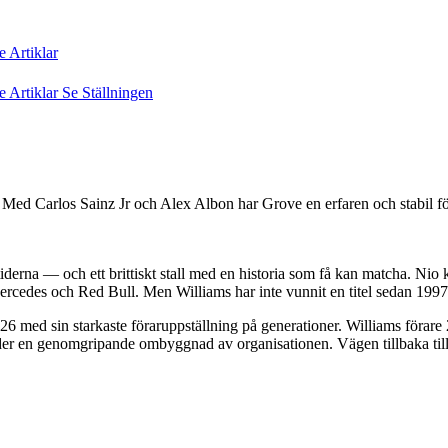
re
Artiklar
re
Artiklar
Se Ställningen
pen. Med Carlos Sainz Jr och Alex Albon har Grove en erfaren och stabil
derna — och ett brittiskt stall med en historia som få kan matcha. Nio k
ercedes och Red Bull. Men Williams har inte vunnit en titel sedan 1997
26 med sin starkaste föraruppställning på generationer. Williams förar
 en genomgripande ombyggnad av organisationen. Vägen tillbaka till t