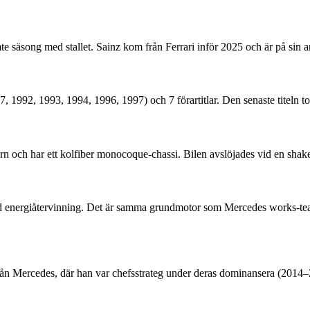
te säsong med stallet. Sainz kom från Ferrari inför 2025 och är på sin 
, 1992, 1993, 1994, 1996, 1997) och 7 förartitlar. Den senaste titeln 
ch har ett kolfiber monocoque-chassi. Bilen avslöjades vid en shake
energiåtervinning. Det är samma grundmotor som Mercedes works-tea
rån Mercedes, där han var chefsstrateg under deras dominansera (2014–2