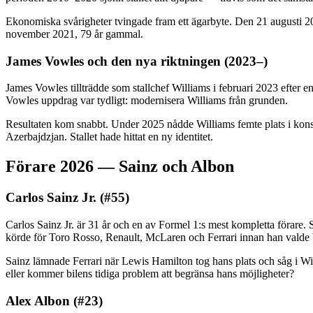
Ekonomiska svårigheter tvingade fram ett ägarbyte. Den 21 augusti 20
november 2021, 79 år gammal.
James Vowles och den nya riktningen (2023–)
James Vowles tillträdde som stallchef Williams i februari 2023 efter 
Vowles uppdrag var tydligt: modernisera Williams från grunden.
Resultaten kom snabbt. Under 2025 nådde Williams femte plats i konstr
Azerbajdzjan. Stallet hade hittat en ny identitet.
Förare 2026 — Sainz och Albon
Carlos Sainz Jr. (#55)
Carlos Sainz Jr. är 31 år och en av Formel 1:s mest kompletta förare. 
körde för Toro Rosso, Renault, McLaren och Ferrari innan han valde 
Sainz lämnade Ferrari när Lewis Hamilton tog hans plats och såg i Will
eller kommer bilens tidiga problem att begränsa hans möjligheter?
Alex Albon (#23)