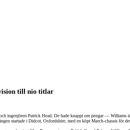
ion till nio titlar
ch ingenjören Patrick Head. De hade knappt om pengar — Williams äga
gen startade i Didcot, Oxfordshire, med en köpt March-chassis för det