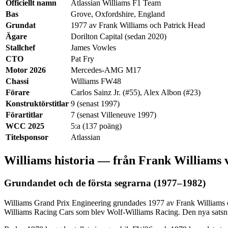
Officiellt namn
Atlassian Williams F1 Team
Bas
Grove, Oxfordshire, England
Grundat
1977 av Frank Williams och Patrick Head
Ägare
Dorilton Capital (sedan 2020)
Stallchef
James Vowles
CTO
Pat Fry
Motor 2026
Mercedes-AMG M17
Chassi
Williams FW48
Förare
Carlos Sainz Jr. (#55), Alex Albon (#23)
Konstruktörstitlar
9 (senast 1997)
Förartitlar
7 (senast Villeneuve 1997)
WCC 2025
5:a (137 poäng)
Titelsponsor
Atlassian
Williams historia — från Frank Williams vis
Grundandet och de första segrarna (1977–1982)
Williams Grand Prix Engineering grundades 1977 av Frank Williams o
Williams Racing Cars som blev Wolf-Williams Racing. Den nya satsnin