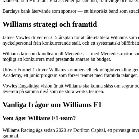
Mansell- och Hill-eran. Vita accenter på sidepod, framvinge och bakvi
Barclays bank återvände som sponsor — ett historiskt band som sträcke
Williams strategi och framtid
James Vowles driver en 3–5-årsplan för att återetablera Williams som en
nyckelpersonal från konkurrerande stall, och ett systematiskt bilförbä
Williams kör som kundteam till Mercedes — med Mercedes-motor som d
möjligt att konkurrera med prestanda snarare än budget.
Utöver Formel 1 driver Williams kommersiell teknologiutveckling geno
Academy, ett juniorprogram som förser teamet med framtida talanger.
Vowles långsiktiga vision är att Williams ska kunna slåss om segrar o
leverera på samma nivå som de stora works-teamen.
Vanliga frågor om Williams F1
Vem äger Williams F1-team?
Williams Racing ägs sedan 2020 av Dorilton Capital, ett privatägt inv
gammal.