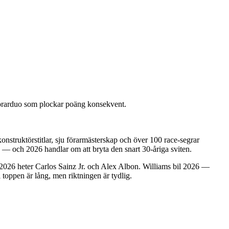
 förarduo som plockar poäng konsekvent.
onstruktörstitlar, sju förarmästerskap och över 100 race-segrar
 — och 2026 handlar om att bryta den snart 30-åriga sviten.
e 2026 heter Carlos Sainz Jr. och Alex Albon. Williams bil 2026 —
oppen är lång, men riktningen är tydlig.