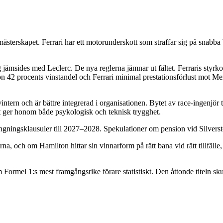
sterskapet. Ferrari har ett motorunderskott som straffar sig på snabba
sig jämsides med Leclerc. De nya reglerna jämnar ut fältet. Ferraris st
n 42 procents vinstandel och Ferrari minimal prestationsförlust mot M
intern och är bättre integrerad i organisationen. Bytet av race-ingenjör
t ger honom både psykologisk och teknisk trygghet.
ningsklausuler till 2027–2028. Spekulationer om pension vid Silverst
, och om Hamilton hittar sin vinnarform på rätt bana vid rätt tillfälle,
ormel 1:s mest framgångsrike förare statistiskt. Den åttonde titeln skul