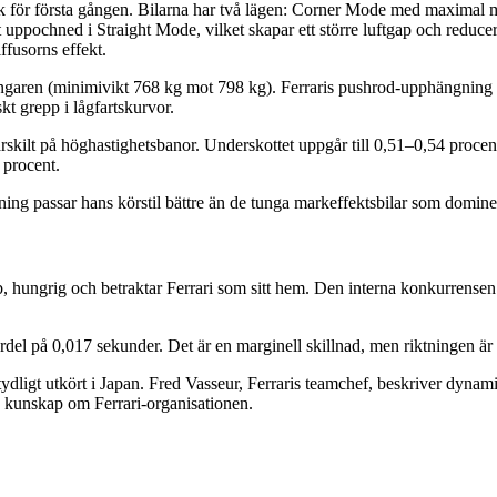
 för första gången. Bilarna har två lägen: Corner Mode med maximal m
lt uppochned i Straight Mode, vilket skapar ett större luftgap och reduc
ffusorns effekt.
garen (minimivikt 768 kg mot 798 kg). Ferraris pushrod-upphängning fra
 grepp i lågfartskurvor.
ärskilt på höghastighetsbanor. Underskottet uppgår till 0,51–0,54 pr
 procent.
elning passar hans körstil bättre än de tunga markeffektsbilar som domi
b, hungrig och betraktar Ferrari som sitt hem. Den interna konkurrense
fördel på 0,017 sekunder. Det är en marginell skillnad, men riktningen ä
tydligt utkört i Japan. Fred Vasseur, Ferraris teamchef, beskriver dyn
up kunskap om Ferrari-organisationen.