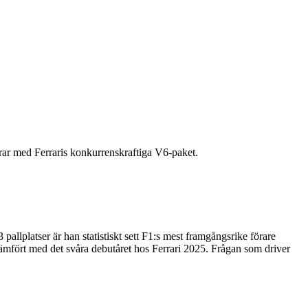
grar med Ferraris konkurrenskraftiga V6-paket.
llplatser är han statistiskt sett F1:s mest framgångsrike förare
jämfört med det svåra debutåret hos Ferrari 2025. Frågan som driver