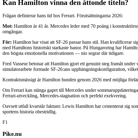
Kan Hamilton vinna den åttonde titeln?
Frågan definierar hans tid hos Ferrari. Förutsättningarna 2026:
Mot:
Hamilton är 41 år. Mercedes leder med 70 poäng i konstruktörsmä
omgångar.
För:
Hamilton har visat att SF-26 passar hans stil. Han kvalificerar 
med Hamiltons historiskt starkaste banor. På Hungaroring har Hamilto
den högsta emotionella motivationen — nio segrar där tidigare.
Fred Vasseur betonar att Hamilton gjort ett genuint steg framåt under v
simulatorarbete formade SF-26:ans upphängningskonfiguration, vilke
Kontraktsmässigt är Hamilton bunden genom 2026 med möjliga förläng
Om Ferrari kan stänga gapet till Mercedes under sommaruppdateringarna
Ferrari-utveckling, Mercedes-stagnation och perfekt exekvering.
Oavsett utfall kvarstår faktum: Lewis Hamilton har cementerat sig som F
sportens historia obestridlig.
F1
Pike.nu