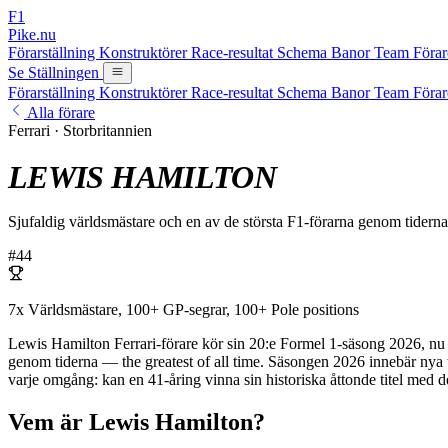
F1
Pike.nu
Förarställning
Konstruktörer
Race-resultat
Schema
Banor
Team
Föra
Se Ställningen
Förarställning
Konstruktörer
Race-resultat
Schema
Banor
Team
Föra
Alla förare
Ferrari · Storbritannien
LEWIS HAMILTON
Sjufaldig världsmästare och en av de största F1-förarna genom tidern
#44
7x Världsmästare, 100+ GP-segrar, 100+ Pole positions
Lewis Hamilton Ferrari-förare kör sin 20:e Formel 1-säsong 2026, nu i
genom tiderna — the greatest of all time. Säsongen 2026 innebär nya t
varje omgång: kan en 41-åring vinna sin historiska åttonde titel med det
Vem är Lewis Hamilton?