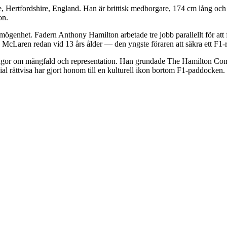
 Hertfordshire, England. Han är brittisk medborgare, 174 cm lång och
on.
rmögenhet. Fadern Anthony Hamilton arbetade tre jobb parallellt för att 
 McLaren redan vid 13 års ålder — den yngste föraren att säkra ett F1-re
frågor om mångfald och representation. Han grundade The Hamilton Comm
ial rättvisa har gjort honom till en kulturell ikon bortom F1-paddocken.