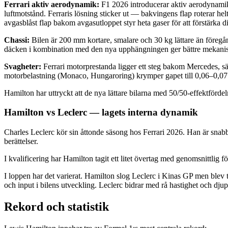
Ferrari aktiv aerodynamik:
F1 2026 introducerar aktiv aerodynamik
luftmotstånd. Ferraris lösning sticker ut — bakvingens flap roterar he
avgasblåst flap bakom avgasutloppet styr heta gaser för att förstärka di
Chassi:
Bilen är 200 mm kortare, smalare och 30 kg lättare än föregån
däcken i kombination med den nya upphängningen ger bättre mekaniskt
Svagheter:
Ferrari motorprestanda ligger ett steg bakom Mercedes, s
motorbelastning (Monaco, Hungaroring) krymper gapet till 0,06–0,07
Hamilton har uttryckt att de nya lättare bilarna med 50/50-effektförd
Hamilton vs Leclerc — lagets interna dynamik
Charles Leclerc kör sin åttonde säsong hos Ferrari 2026. Han är snab
berättelser.
I kvalificering har Hamilton tagit ett litet övertag med genomsnittlig 
I loppen har det varierat. Hamilton slog Leclerc i Kinas GP men blev 
och input i bilens utveckling. Leclerc bidrar med rå hastighet och dj
Rekord och statistik