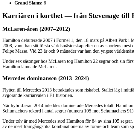
Grand Slams:
6
Karriären i korthet — från Stevenage till 
McLaren-åren (2007–2012)
Hamilton debuterade 2007 i Formel 1, den 18 mars på Albert Park i Me
2008, vann han sitt första världsmästerskap efter en av sportens mest
Felipe Massa. Vid 23 år och 9 månader var han den yngste världsmäst
Under sex säsonger hos McLaren tog Hamilton 22 segrar och sin först
Hamilton lämnade McLaren.
Mercedes-dominansen (2013–2024)
Flytten till Mercedes 2013 betraktades som riskabel. Stallet låg i mi
avgörande karriärvalen i F1-historien.
När hybrid-eran 2014 inleddes dominerade Mercedes totalt. Hamilton t
Schumachers rekord i antal segrar (numera 105 mot Schumachers 91) 
Under tolv år med Mercedes stod Hamilton för 84 av sina 105 segrar, e
av de mest framgångsrika kombinationerna av förare och team som spo