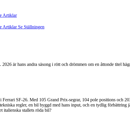
re
Artiklar
re
Artiklar
Se Ställningen
a. 2026 är hans andra säsong i rött och drömmen om en åttonde titel hä
 Ferrari SF-26. Med 105 Grand Prix-segrar, 104 pole positions och 203 pa
ekniska regler, en bil byggd med hans input, och en tydlig förbättring 
 italienska stallets röda bil?