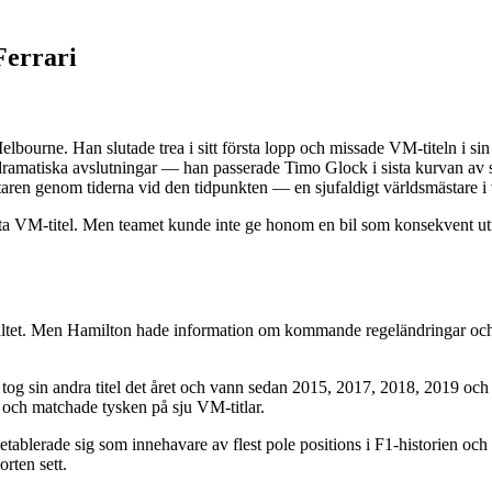
Ferrari
lbourne. Han slutade trea i sitt första lopp och missade VM-titeln i si
 dramatiska avslutningar — han passerade Timo Glock i sista kurvan av si
aren genom tiderna vid den tidpunkten — en sjufaldigt världsmästare i
a VM-titel. Men teamet kunde inte ge honom en bil som konsekvent utm
ttfältet. Men Hamilton hade information om kommande regeländringar och 
og sin andra titel det året och vann sedan 2015, 2017, 2018, 2019 och
och matchade tysken på sju VM-titlar.
tablerade sig som innehavare av flest pole positions i F1-historien och
rten sett.