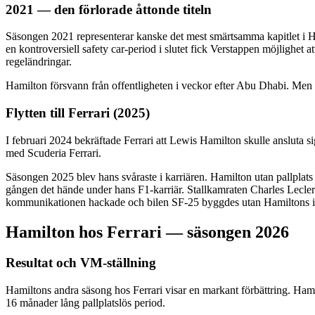
2021 — den förlorade åttonde titeln
Säsongen 2021 representerar kanske det mest smärtsamma kapitlet i H
en kontroversiell safety car-period i slutet fick Verstappen möjlighet 
regeländringar.
Hamilton försvann från offentligheten i veckor efter Abu Dhabi. Men
Flytten till Ferrari (2025)
I februari 2024 bekräftade Ferrari att Lewis Hamilton skulle ansluta 
med Scuderia Ferrari.
Säsongen 2025 blev hans svåraste i karriären. Hamilton utan pallplat
gången det hände under hans F1-karriär. Stallkamraten Charles Lecle
kommunikationen hackade och bilen SF-25 byggdes utan Hamiltons i
Hamilton hos Ferrari — säsongen 2026
Resultat och VM-ställning
Hamiltons andra säsong hos Ferrari visar en markant förbättring. Hamil
16 månader lång pallplatslös period.