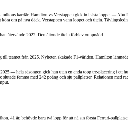
amiltons karriär. Hamilton vs Verstappen gick in i sista loppet — Ab
att köra om på nya däck. Verstappen vann loppet och titeln. Tävlingslednin
 han återvände 2022. Den åttonde titeln förblev ouppnådd.
sig till teamet från 2025. Nyheten skakade F1-världen. Hamilton lämnad
s 2025 — hela säsongen gick han utan en enda topp tre-placering i ett 
rc slutade femma med 242 poäng och sju pallplatser. Relationen med ra
nput.
ton, 41 år, behövde bara två lopp för att nå sin första Ferrari-pallpla