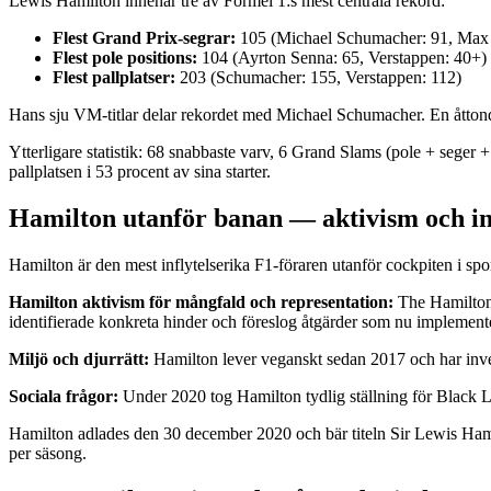
Lewis Hamilton innehar tre av Formel 1:s mest centrala rekord:
Flest Grand Prix-segrar:
105 (Michael Schumacher: 91, Max 
Flest pole positions:
104 (Ayrton Senna: 65, Verstappen: 40+)
Flest pallplatser:
203 (Schumacher: 155, Verstappen: 112)
Hans sju VM-titlar delar rekordet med Michael Schumacher. En åttonde 
Ytterligare statistik: 68 snabbaste varv, 6 Grand Slams (pole + seger +
pallplatsen i 53 procent av sina starter.
Hamilton utanför banan — aktivism och in
Hamilton är den mest inflytelserika F1-föraren utanför cockpiten i s
Hamilton aktivism för mångfald och representation:
The Hamilton 
identifierade konkreta hinder och föreslog åtgärder som nu implemente
Miljö och djurrätt:
Hamilton lever veganskt sedan 2017 och har investe
Sociala frågor:
Under 2020 tog Hamilton tydlig ställning för Black L
Hamilton adlades den 30 december 2020 och bär titeln Sir Lewis Hami
per säsong.