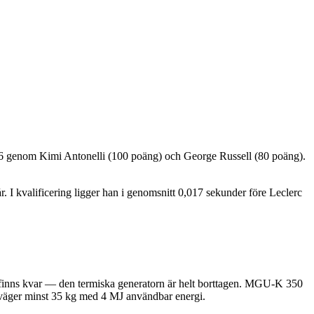
26 genom Kimi Antonelli (100 poäng) och George Russell (80 poäng).
 I kvalificering ligger han i genomsnitt 0,017 sekunder före Leclerc
finns kvar — den termiska generatorn är helt borttagen. MGU-K 350
t väger minst 35 kg med 4 MJ användbar energi.