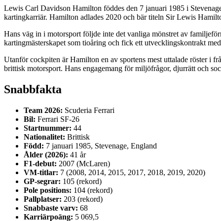
Lewis Carl Davidson Hamilton föddes den 7 januari 1985 i Stevenage,
kartingkarriär. Hamilton adlades 2020 och bär titeln Sir Lewis Hamilt
Hans väg in i motorsport följde inte det vanliga mönstret av familjefö
kartingmästerskapet som tioåring och fick ett utvecklingskontrakt med
Utanför cockpiten är Hamilton en av sportens mest uttalade röster i 
brittisk motorsport. Hans engagemang för miljöfrågor, djurrätt och soc
Snabbfakta
Team 2026:
Scuderia Ferrari
Bil:
Ferrari SF-26
Startnummer:
44
Nationalitet:
Brittisk
Född:
7 januari 1985, Stevenage, England
Ålder (2026):
41 år
F1-debut:
2007 (McLaren)
VM-titlar:
7 (2008, 2014, 2015, 2017, 2018, 2019, 2020)
GP-segrar:
105 (rekord)
Pole positions:
104 (rekord)
Pallplatser:
203 (rekord)
Snabbaste varv:
68
Karriärpoäng:
5 069,5