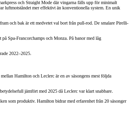
arkpress och Straight Mode där vingarna fälls upp för minimalt
erar luftmotståndet mer effektivt än konventionella system. En unik
m och bak är ett medvetet val bort från pull-rod. De smalare Pirelli-
ocent på Spa-Francorchamps och Monza. På banor med låg
nerade 2022–2025.
n mellan Hamilton och Leclerc är en av säsongens mest följda
r betydelsefull jämfört med 2025 då Leclerc var klart snabbare.
amiken som produktiv. Hamilton bidrar med erfarenhet från 20 säsonger