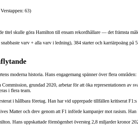
Verstappen: 63)
titel skulle göra Hamilton till ensam rekordhållare — det främsta målet
 snabbaste varv + alla varv i ledning), 384 starter och karriärpoäng på 5 
flytande
portens moderna historia. Hans engagemang spänner över flera områden:
Commission, grundad 2020, arbetar för att öka representationen av svar
ras i flera team.
rat i hållbara företag. Han har vid upprepade tillfällen kritiserat F1:s
ives Matter och drev genom att F1 införde kampanjer mot rasism. Han h
lton. Hans uppskattade förmögenhet översteg 2,8 miljarder kronor 2020.