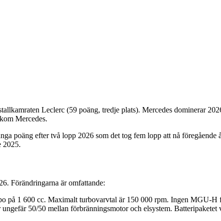
allkamraten Leclerc (59 poäng, tredje plats). Mercedes dominerar 20
bakom Mercedes.
ga poäng efter två lopp 2026 som det tog fem lopp att nå föregående år.
e 2025.
026. Förändringarna är omfattande:
rbo på 1 600 cc. Maximalt turbovarvtal är 150 000 rpm. Ingen MGU-H 
n är ungefär 50/50 mellan förbränningsmotor och elsystem. Batteripakete