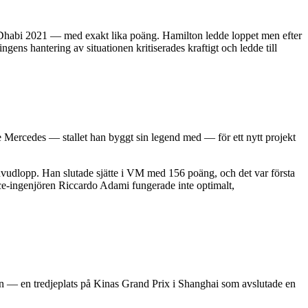
u Dhabi 2021 — med exakt lika poäng. Hamilton ledde loppet men efter
gens hantering av situationen kritiserades kraftigt och ledde till
e Mercedes — stallet han byggt sin legend med — för ett nytt projekt
huvudlopp. Han slutade sjätte i VM med 156 poäng, och det var första
ce-ingenjören Riccardo Adami fungerade inte optimalt,
tsen — en tredjeplats på Kinas Grand Prix i Shanghai som avslutade en