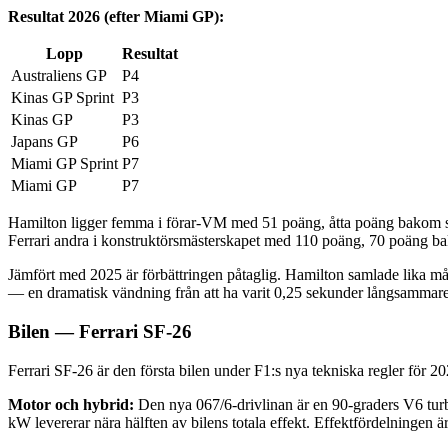
Resultat 2026 (efter Miami GP):
Lopp
Resultat
Australiens GP
P4
Kinas GP Sprint
P3
Kinas GP
P3
Japans GP
P6
Miami GP Sprint
P7
Miami GP
P7
Hamilton ligger femma i förar-VM med 51 poäng, åtta poäng bakom st
Ferrari andra i konstruktörsmästerskapet med 110 poäng, 70 poäng 
Jämfört med 2025 är förbättringen påtaglig. Hamilton samlade lika mån
— en dramatisk vändning från att ha varit 0,25 sekunder långsammar
Bilen — Ferrari SF-26
Ferrari SF-26 är den första bilen under F1:s nya tekniska regler för 2
Motor och hybrid:
Den nya 067/6-drivlinan är en 90-graders V6 tu
kW levererar nära hälften av bilens totala effekt. Effektfördelninge