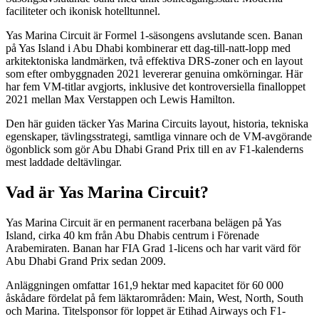
faciliteter och ikonisk hotelltunnel.
Yas Marina Circuit är Formel 1-säsongens avslutande scen. Banan
på Yas Island i Abu Dhabi kombinerar ett dag-till-natt-lopp med
arkitektoniska landmärken, två effektiva DRS-zoner och en layout
som efter ombyggnaden 2021 levererar genuina omkörningar. Här
har fem VM-titlar avgjorts, inklusive det kontroversiella finalloppet
2021 mellan Max Verstappen och Lewis Hamilton.
Den här guiden täcker Yas Marina Circuits layout, historia, tekniska
egenskaper, tävlingsstrategi, samtliga vinnare och de VM-avgörande
ögonblick som gör Abu Dhabi Grand Prix till en av F1-kalenderns
mest laddade deltävlingar.
Vad är Yas Marina Circuit?
Yas Marina Circuit är en permanent racerbana belägen på Yas
Island, cirka 40 km från Abu Dhabis centrum i Förenade
Arabemiraten. Banan har FIA Grad 1-licens och har varit värd för
Abu Dhabi Grand Prix sedan 2009.
Anläggningen omfattar 161,9 hektar med kapacitet för 60 000
åskådare fördelat på fem läktarområden: Main, West, North, South
och Marina. Titelsponsor för loppet är Etihad Airways och F1-