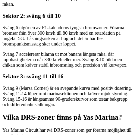
rakan.
Sektor 2: sväng 6 till 10
Sväng 6 utgör en av F1-kalenderns tyngsta bromszoner. Förarna
bromsar från över 300 km/h till 80 km/h med en retardation på
ungefär 5G. Låsningsrisken är hög och det är här flest
bromspunktsmisstag sker under loppet.
Sväng 7 accelererar bilarna ut mot banans längsta raka, där
topphastigheterna når 330 km/h eller mer. Sväng 8-10 bildar en
chikan som kräver stabil inbromsning och precision vid kurvapex.
Sektor 3: sväng 11 till 16
Sväng 9 (Marsa Corner) är en svepande kurva med positiv dosering.
Sväng 11-14 löper runt marinasektionen och kräver mjuk styrning.
Sväng 15-16 är långsamma 90-graderskurvor som testar bakgrepp
och differentialinställningar.
Vilka DRS-zoner finns på Yas Marina?
Yas Marina Circuit har två DRS-zoner som ger förarna möjlighet till