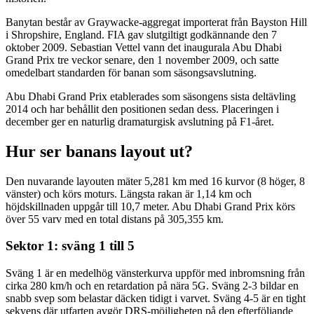
Banytan består av Graywacke-aggregat importerat från Bayston Hill
i Shropshire, England. FIA gav slutgiltigt godkännande den 7
oktober 2009. Sebastian Vettel vann det inaugurala Abu Dhabi
Grand Prix tre veckor senare, den 1 november 2009, och satte
omedelbart standarden för banan som säsongsavslutning.
Abu Dhabi Grand Prix etablerades som säsongens sista deltävling
2014 och har behållit den positionen sedan dess. Placeringen i
december ger en naturlig dramaturgisk avslutning på F1-året.
Hur ser banans layout ut?
Den nuvarande layouten mäter 5,281 km med 16 kurvor (8 höger, 8
vänster) och körs moturs. Längsta rakan är 1,14 km och
höjdskillnaden uppgår till 10,7 meter. Abu Dhabi Grand Prix körs
över 55 varv med en total distans på 305,355 km.
Sektor 1: sväng 1 till 5
Sväng 1 är en medelhög vänsterkurva uppför med inbromsning från
cirka 280 km/h och en retardation på nära 5G. Sväng 2-3 bildar en
snabb svep som belastar däcken tidigt i varvet. Sväng 4-5 är en tight
sekvens där utfarten avgör DRS-möjligheten på den efterföljande