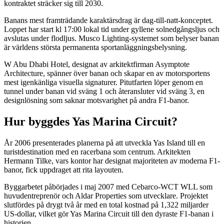
kontraktet sträcker sig till 2030.
Banans mest framträdande karaktärsdrag är dag-till-natt-konceptet.
Loppet har start kl 17:00 lokal tid under gyllene solnedgångsljus och
avslutas under flodljus. Musco Lighting-systemet som belyser banan
är världens största permanenta sportanläggningsbelysning.
W Abu Dhabi Hotel, designat av arkitektfirman Asymptote
Architecture, spänner över banan och skapar en av motorsportens
mest igenkänliga visuella signaturer. Pitutfarten löper genom en
tunnel under banan vid sväng 1 och återansluter vid sväng 3, en
designlösning som saknar motsvarighet på andra F1-banor.
Hur byggdes Yas Marina Circuit?
År 2006 presenterades planerna på att utveckla Yas Island till en
turistdestination med en racerbana som centrum. Arkitekten
Hermann Tilke, vars kontor har designat majoriteten av moderna F1-
banor, fick uppdraget att rita layouten.
Byggarbetet påbörjades i maj 2007 med Cebarco-WCT WLL som
huvudentreprenör och Aldar Properties som utvecklare. Projektet
slutfördes på drygt två år med en total kostnad på 1,322 miljarder
US-dollar, vilket gör Yas Marina Circuit till den dyraste F1-banan i
historien.