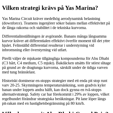
Vilken strategi krävs på Yas Marina?
Yas Marina Circuit kräver medelhög aerodynamisk belastning
(downforce). Teamens ingenjörer söker balans mellan effektivitet på
de långa rakorna och stabilitet i de tekniska kurvorna.
Differentialinställningen är avgörande. Banans många långsamma
kurvor kräver att differentialen effektivt överför moment till det yttre
hjulet. Felinställd differential resulterar i understyrning vid
inbromsning eller överstyrning vid utfart.
Pirelli väljer de mjukaste tillgängliga kompounderna för Abu Dhabi
(C3 hårt, C4 medium, C5 mjukt). Bakdäcken utsätts för störst slitage
på grund av de dragtunga kurvorna, särskilt under de tidiga varven
med tung bränslelast.
Historiskt dominerar en-stopps strategier med ett enda pit stop runt
varv 20-25. Skymningens temperatursänkning, som gradvis kyler
banan under loppets andra hälft, kan dock gynna en två-stopps
alternativstrategi. Safety car har förekommit i 29% av loppen, vilket
regelbundet förändrar strategiska beräkningar. Pit lane löper längs
pit-rakan med en hastighetsbegränsning på 80 km/h.