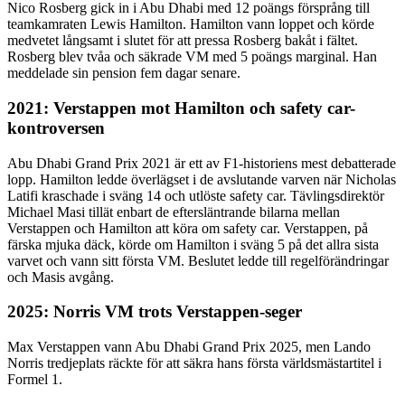
Nico Rosberg gick in i Abu Dhabi med 12 poängs försprång till
teamkamraten Lewis Hamilton. Hamilton vann loppet och körde
medvetet långsamt i slutet för att pressa Rosberg bakåt i fältet.
Rosberg blev tvåa och säkrade VM med 5 poängs marginal. Han
meddelade sin pension fem dagar senare.
2021: Verstappen mot Hamilton och safety car-
kontroversen
Abu Dhabi Grand Prix 2021 är ett av F1-historiens mest debatterade
lopp. Hamilton ledde överlägset i de avslutande varven när Nicholas
Latifi kraschade i sväng 14 och utlöste safety car. Tävlingsdirektör
Michael Masi tillät enbart de eftersläntrande bilarna mellan
Verstappen och Hamilton att köra om safety car. Verstappen, på
färska mjuka däck, körde om Hamilton i sväng 5 på det allra sista
varvet och vann sitt första VM. Beslutet ledde till regelförändringar
och Masis avgång.
2025: Norris VM trots Verstappen-seger
Max Verstappen vann Abu Dhabi Grand Prix 2025, men Lando
Norris tredjeplats räckte för att säkra hans första världsmästartitel i
Formel 1.