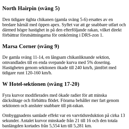
North Hairpin (sväng 5)
Den tidigare tighta chikanen (gamla sväng 5-6) ersattes av en
bredare hårnål med öppen apex. Syftet var att ge snabbare utfart och
därmed högre hastighet in på den efterföljande rakan, vilket direkt
förbättrar förutsättningarna för omkörning i DRS-zon 1.
Marsa Corner (sväng 9)
De gamla sväng 11-14, en långsam chikanliknande sektion,
omvandlades till en enda svepande kurva med 5% dosering.
Hastigheten genom sektionen ökade till 240 km/h, jämfört med
tidigare runt 120-160 km/h.
W Hotel-sektionen (sväng 17-20)
Fyra kurvor modifierades med ökade radier för att minska
däckslitage och förbättra flödet. Förarna behåller mer fart genom
sektionen och ansluter snabbare till pit-rakan.
Ombyggnadens samlade effekt var en varvtidsreduktion på cirka 13
sekunder. Antalet kurvor minskade från 21 till 16 och den totala
banlängden kortades från 5,554 km till 5,281 km.