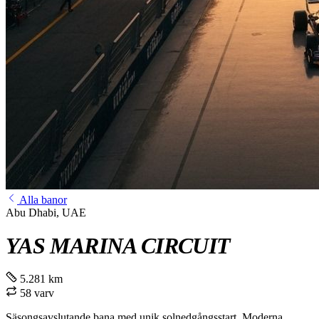
Alla banor
Abu Dhabi, UAE
YAS MARINA CIRCUIT
5.281 km
58 varv
Säsongsavslutande bana med unik solnedgångsstart. Moderna