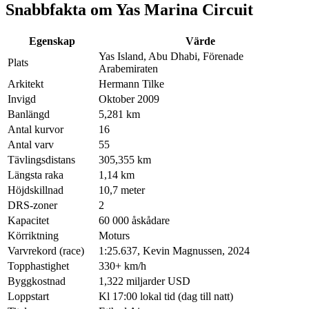
Snabbfakta om Yas Marina Circuit
Egenskap
Värde
Yas Island, Abu Dhabi, Förenade
Plats
Arabemiraten
Arkitekt
Hermann Tilke
Invigd
Oktober 2009
Banlängd
5,281 km
Antal kurvor
16
Antal varv
55
Tävlingsdistans
305,355 km
Längsta raka
1,14 km
Höjdskillnad
10,7 meter
DRS-zoner
2
Kapacitet
60 000 åskådare
Körriktning
Moturs
Varvrekord (race)
1:25.637, Kevin Magnussen, 2024
Topphastighet
330+ km/h
Byggkostnad
1,322 miljarder USD
Loppstart
Kl 17:00 lokal tid (dag till natt)