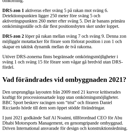
omkörning.
DRS-zon 1
aktiveras efter sväng 5 på rakan mot sväng 6.
Detektionspunkten ligger 250 meter före sväng 5 och
aktiveringspunkten 260 meter efter sväng 5. Det är banans primära
omkörningsställe och där flest positionsbyten sker under loppet.
DRS-zon 2
löper på rakan mellan sväng 7 och sväng 9. Denna zon
möjliggör motattacker för förare som förlorat position i zon 1 och
skapar en taktisk dynamik mellan de två rakorna.
Utöver DRS-zonerna finns begränsade omköringsmöjligheter i
sväng 1 och sväng 15 för förare som vågar gå bredvid utan DRS-
fördel.
Vad förändrades vid ombyggnaden 2021?
Den ursprungliga layouten från 2009 med 21 kurvor kritiserades
kraftigt för processionsartade lopp utan omkörningsmöjligheter.
BBC Sport beskrev racingen som “trist” och föraren Daniel
Ricciardo hörde till dem som öppet stödde förändringar.
I juni 2021 godkände Saif Al Noaimi, tillförordnad CEO för Abu
Dhabi Motorsports Management, en genomgripande ombyggnad.
Driven International ansvarade för design och konstruktionsledning.