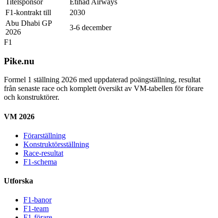
Titelsponsor
Etihad Airways
F1-kontrakt till
2030
Abu Dhabi GP
3-6 december
2026
F1
Pike.nu
Formel 1 ställning 2026 med uppdaterad poängställning, resultat
från senaste race och komplett översikt av VM-tabellen för förare
och konstruktörer.
VM 2026
Förarställning
Konstruktörsställning
Race-resultat
F1-schema
Utforska
F1-banor
F1-team
F1-förare