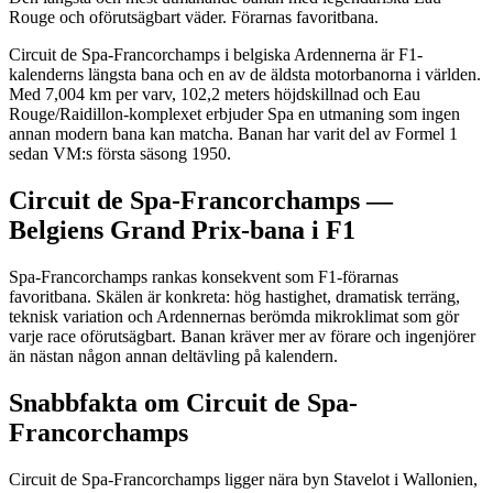
Rouge och oförutsägbart väder. Förarnas favoritbana.
Circuit de Spa-Francorchamps i belgiska Ardennerna är F1-
kalenderns längsta bana och en av de äldsta motorbanorna i världen.
Med 7,004 km per varv, 102,2 meters höjdskillnad och Eau
Rouge/Raidillon-komplexet erbjuder Spa en utmaning som ingen
annan modern bana kan matcha. Banan har varit del av Formel 1
sedan VM:s första säsong 1950.
Circuit de Spa-Francorchamps —
Belgiens Grand Prix-bana i F1
Spa-Francorchamps rankas konsekvent som F1-förarnas
favoritbana. Skälen är konkreta: hög hastighet, dramatisk terräng,
teknisk variation och Ardennernas berömda mikroklimat som gör
varje race oförutsägbart. Banan kräver mer av förare och ingenjörer
än nästan någon annan deltävling på kalendern.
Snabbfakta om Circuit de Spa-
Francorchamps
Circuit de Spa-Francorchamps ligger nära byn Stavelot i Wallonien,