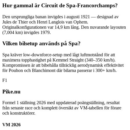
Hur gammal är Circuit de Spa-Francorchamps?
Den ursprungliga banan invigdes i augusti 1921 — designad av
Jules de Thier och Henri Langlois van Ophem.
Originalkonfigurationen var 14,9 km lång. Den nuvarande layouten
(7,004 km) invigdes 1979.
Vilken bilsetup används på Spa?
Spa kräver low-downforce-setup med lågt luftmotstånd för att
maximera topphastighet på Kemmel Straight (340–350 km/h).
Kompromissen är att bibehålla tillräcklig aerodynamisk effektivitet
för Pouhon och Blanchimont där bilarna passerar i 300+ km/h.
F1
Pike.nu
Formel 1 ställning 2026 med uppdaterad poängställning, resultat
från senaste race och komplett översikt av VM-tabellen för förare
och konstruktörer.
VM 2026