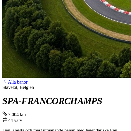
Alla banor
Stavelot, Belgien
SPA-FRANCORCHAMPS
7.004 km
44 varv
Den längsta och mest utmanande banan med legendariska Eau