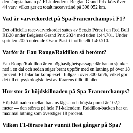
den längsta banan på F1-kalendern. Belgian Grand Prix körs över
44 varv, vilket ger ett totalt raceavstånd på 308,052 km.
Vad är varvrekordet på Spa-Francorchamps i F1?
Det officiella race-varvrekordet sattes av Sergio Pérez i en Red Bull
RB20 under Belgiens Grand Prix 2024 med tiden 1:44.701. Under
sprinten 2025 noterade Oscar Piastri inofficiellt 1:40.510.
Varför är Eau Rouge/Raidillon så berömt?
Eau Rouge/Raidillon är en höghastighetspassage där banan sjunker
ned i en dal och sedan stiger brant uppför med en lutning på över 18
procent. F1-bilar tar komplexet i fullgas i över 300 km/h, vilket gör
det till ett psykologiskt test av förarens tillit till bilen.
Hur stor är höjdskillnaden på Spa-Francorchamps?
Höjdskillnaden mellan banans lägsta och högsta punkt är 102,2
meter — den största på hela F1-kalendern. Raidillon-backen har en
maximal lutning som överstiger 18 procent.
Vilken F1-förare har vunnit flest gånger på Spa?