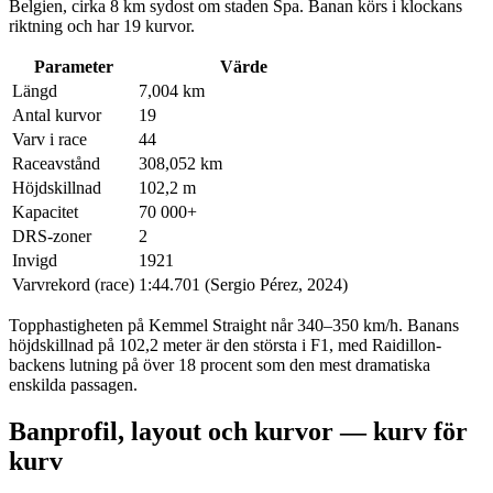
Belgien, cirka 8 km sydost om staden Spa. Banan körs i klockans
riktning och har 19 kurvor.
Parameter
Värde
Längd
7,004 km
Antal kurvor
19
Varv i race
44
Raceavstånd
308,052 km
Höjdskillnad
102,2 m
Kapacitet
70 000+
DRS-zoner
2
Invigd
1921
Varvrekord (race)
1:44.701 (Sergio Pérez, 2024)
Topphastigheten på Kemmel Straight når 340–350 km/h. Banans
höjdskillnad på 102,2 meter är den största i F1, med Raidillon-
backens lutning på över 18 procent som den mest dramatiska
enskilda passagen.
Banprofil, layout och kurvor — kurv för
kurv