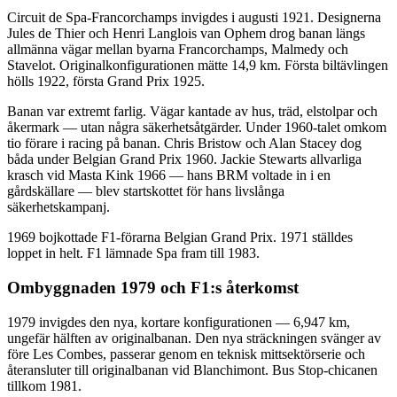
Circuit de Spa-Francorchamps invigdes i augusti 1921. Designerna
Jules de Thier och Henri Langlois van Ophem drog banan längs
allmänna vägar mellan byarna Francorchamps, Malmedy och
Stavelot. Originalkonfigurationen mätte 14,9 km. Första biltävlingen
hölls 1922, första Grand Prix 1925.
Banan var extremt farlig. Vägar kantade av hus, träd, elstolpar och
åkermark — utan några säkerhetsåtgärder. Under 1960-talet omkom
tio förare i racing på banan. Chris Bristow och Alan Stacey dog
båda under Belgian Grand Prix 1960. Jackie Stewarts allvarliga
krasch vid Masta Kink 1966 — hans BRM voltade in i en
gårdskällare — blev startskottet för hans livslånga
säkerhetskampanj.
1969 bojkottade F1-förarna Belgian Grand Prix. 1971 ställdes
loppet in helt. F1 lämnade Spa fram till 1983.
Ombyggnaden 1979 och F1:s återkomst
1979 invigdes den nya, kortare konfigurationen — 6,947 km,
ungefär hälften av originalbanan. Den nya sträckningen svänger av
före Les Combes, passerar genom en teknisk mittsektörserie och
återansluter till originalbanan vid Blanchimont. Bus Stop-chicanen
tillkom 1981.