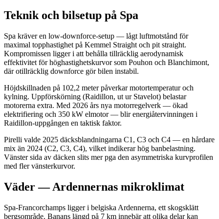
Teknik och bilsetup på Spa
Spa kräver en low-downforce-setup — lågt luftmotstånd för
maximal topphastighet på Kemmel Straight och pit straight.
Kompromissen ligger i att behålla tillräcklig aerodynamisk
effektivitet för höghastighetskurvor som Pouhon och Blanchimont,
där otillräcklig downforce gör bilen instabil.
Höjdskillnaden på 102,2 meter påverkar motortemperatur och
kylning. Uppförskörning (Raidillon, ut ur Stavelot) belastar
motorerna extra. Med 2026 års nya motorregelverk — ökad
elektrifiering och 350 kW elmotor — blir energiåtervinningen i
Raidillon-uppgången en taktisk faktor.
Pirelli valde 2025 däcksblandningarna C1, C3 och C4 — en hårdare
mix än 2024 (C2, C3, C4), vilket indikerar hög banbelastning.
Vänster sida av däcken slits mer pga den asymmetriska kurvprofilen
med fler vänsterkurvor.
Väder — Ardennernas mikroklimat
Spa-Francorchamps ligger i belgiska Ardennerna, ett skogsklätt
bergsområde. Banans längd på 7 km innebär att olika delar kan