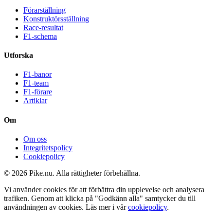
Förarställning
Konstruktörsställning
Race-resultat
F1-schema
Utforska
F1-banor
F1-team
F1-förare
Artiklar
Om
Om oss
Integritetspolicy
Cookiepolicy
© 2026 Pike.nu. Alla rättigheter förbehållna.
Vi använder cookies för att förbättra din upplevelse och analysera
trafiken. Genom att klicka på "Godkänn alla" samtycker du till
användningen av cookies. Läs mer i vår
cookiepolicy
.