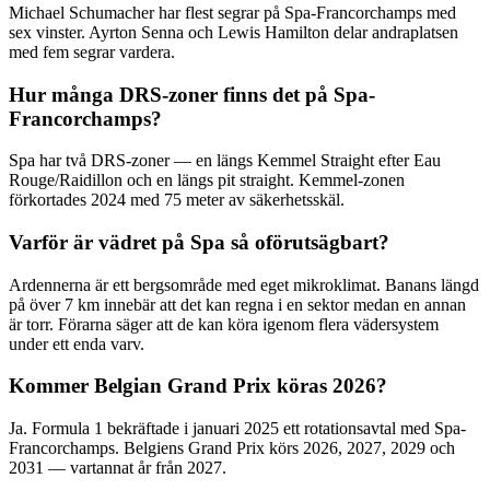
Michael Schumacher har flest segrar på Spa-Francorchamps med
sex vinster. Ayrton Senna och Lewis Hamilton delar andraplatsen
med fem segrar vardera.
Hur många DRS-zoner finns det på Spa-
Francorchamps?
Spa har två DRS-zoner — en längs Kemmel Straight efter Eau
Rouge/Raidillon och en längs pit straight. Kemmel-zonen
förkortades 2024 med 75 meter av säkerhetsskäl.
Varför är vädret på Spa så oförutsägbart?
Ardennerna är ett bergsområde med eget mikroklimat. Banans längd
på över 7 km innebär att det kan regna i en sektor medan en annan
är torr. Förarna säger att de kan köra igenom flera vädersystem
under ett enda varv.
Kommer Belgian Grand Prix köras 2026?
Ja. Formula 1 bekräftade i januari 2025 ett rotationsavtal med Spa-
Francorchamps. Belgiens Grand Prix körs 2026, 2027, 2029 och
2031 — vartannat år från 2027.