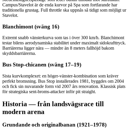
Campus/Stavelot är de enda kurvor på Spa som fortfarande har
traditionella grustag. Full throttle ska uppnås så tidigt som möjligt ur
Stavelot.
Blanchimont (sväng 16)
Extremt snabb vänsterkurva som tas i över 300 km/h. Blanchimont
testar bilens aerodynamiska stabilitet under maximalt sidokrafttryck.
Barriärerna ligger nära — mindre än 8 meters fallhöjd bakom
skyddsbarriärerna.
Bus Stop-chicanen (sväng 17–19)
Sista kurvkomplexet: en höger-vänster-kombination som kräver
perfekt bromsning. Bus Stop installerades 1981, byggdes om 2004
och fick sin nuvarande form vid 2007 års renovation. Klassisk plats
för strategiska sent-broms-attacker inför pit straight.
Historia — från landsvägsrace till
modern arena
Grundande och originalbanan (1921–1978)