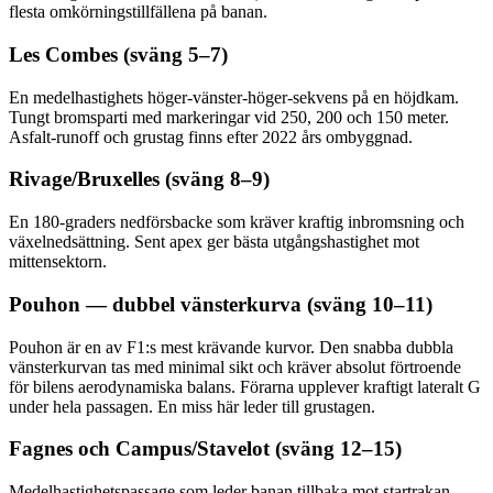
flesta omkörningstillfällena på banan.
Les Combes (sväng 5–7)
En medelhastighets höger-vänster-höger-sekvens på en höjdkam.
Tungt bromsparti med markeringar vid 250, 200 och 150 meter.
Asfalt-runoff och grustag finns efter 2022 års ombyggnad.
Rivage/Bruxelles (sväng 8–9)
En 180-graders nedförsbacke som kräver kraftig inbromsning och
växelnedsättning. Sent apex ger bästa utgångshastighet mot
mittensektorn.
Pouhon — dubbel vänsterkurva (sväng 10–11)
Pouhon är en av F1:s mest krävande kurvor. Den snabba dubbla
vänsterkurvan tas med minimal sikt och kräver absolut förtroende
för bilens aerodynamiska balans. Förarna upplever kraftigt lateralt G
under hela passagen. En miss här leder till grustagen.
Fagnes och Campus/Stavelot (sväng 12–15)
Medelhastighetspassage som leder banan tillbaka mot startrakan.