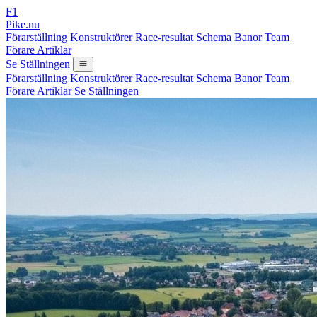
F1
Pike.nu
Förarställning
Konstruktörer
Race-resultat
Schema
Banor
Team
Förare
Artiklar
Se Ställningen
Förarställning
Konstruktörer
Race-resultat
Schema
Banor
Team
Förare
Artiklar
Se Ställningen