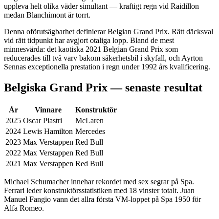
uppleva helt olika väder simultant — kraftigt regn vid Raidillon
medan Blanchimont är torrt.
Denna oförutsägbarhet definierar Belgian Grand Prix. Rätt däcksval
vid rätt tidpunkt har avgjort otaliga lopp. Bland de mest
minnesvärda: det kaotiska 2021 Belgian Grand Prix som
reducerades till två varv bakom säkerhetsbil i skyfall, och Ayrton
Sennas exceptionella prestation i regn under 1992 års kvalificering.
Belgiska Grand Prix — senaste resultat
År
Vinnare
Konstruktör
2025
Oscar Piastri
McLaren
2024
Lewis Hamilton
Mercedes
2023
Max Verstappen
Red Bull
2022
Max Verstappen
Red Bull
2021
Max Verstappen
Red Bull
Michael Schumacher innehar rekordet med sex segrar på Spa.
Ferrari leder konstruktörsstatistiken med 18 vinster totalt. Juan
Manuel Fangio vann det allra första VM-loppet på Spa 1950 för
Alfa Romeo.