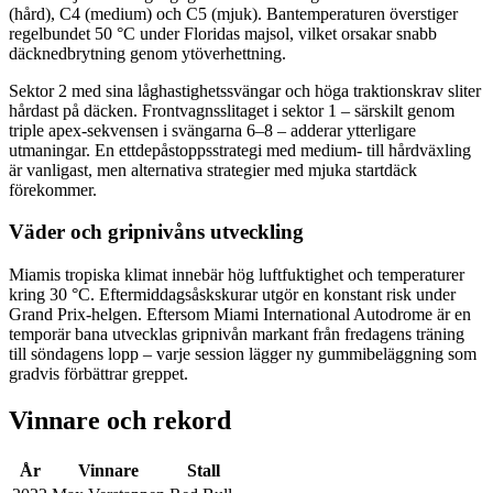
(hård), C4 (medium) och C5 (mjuk). Bantemperaturen överstiger
regelbundet 50 °C under Floridas majsol, vilket orsakar snabb
däcknedbrytning genom ytöverhettning.
Sektor 2 med sina låghastighetssvängar och höga traktionskrav sliter
hårdast på däcken. Frontvagnsslitaget i sektor 1 – särskilt genom
triple apex-sekvensen i svängarna 6–8 – adderar ytterligare
utmaningar. En ettdepåstoppsstrategi med medium- till hårdväxling
är vanligast, men alternativa strategier med mjuka startdäck
förekommer.
Väder och gripnivåns utveckling
Miamis tropiska klimat innebär hög luftfuktighet och temperaturer
kring 30 °C. Eftermiddagsåskskurar utgör en konstant risk under
Grand Prix-helgen. Eftersom Miami International Autodrome är en
temporär bana utvecklas gripnivån markant från fredagens träning
till söndagens lopp – varje session lägger ny gummibeläggning som
gradvis förbättrar greppet.
Vinnare och rekord
År
Vinnare
Stall