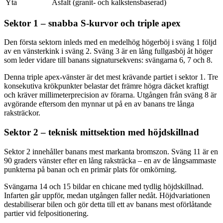
Yta
Asfalt (granit- och kalkstensbaserad)
Sektor 1 – snabba S-kurvor och triple apex
Den första sektorn inleds med en medelhög högerböj i sväng 1 följd
av en vänsterkink i sväng 2. Sväng 3 är en lång fullgasböj åt höger
som leder vidare till banans signatursekvens: svängarna 6, 7 och 8.
Denna triple apex-vänster är det mest krävande partiet i sektor 1. Tre
konsekutiva krökpunkter belastar det främre högra däcket kraftigt
och kräver millimeterprecision av förarna. Utgången från sväng 8 är
avgörande eftersom den mynnar ut på en av banans tre långa
raksträckor.
Sektor 2 – teknisk mittsektion med höjdskillnad
Sektor 2 innehåller banans mest markanta bromszon. Sväng 11 är en
90 graders vänster efter en lång raksträcka – en av de långsammaste
punkterna på banan och en primär plats för omkörning.
Svängarna 14 och 15 bildar en chicane med tydlig höjdskillnad.
Infarten går uppför, medan utgången faller nedåt. Höjdvariationen
destabiliserar bilen och gör detta till ett av banans mest oförlåtande
partier vid felpositionering.