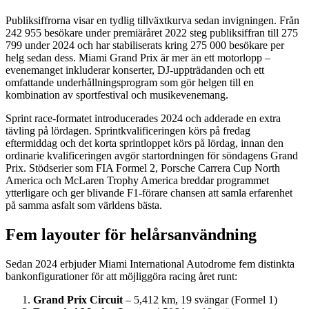
Publiksiffrorna visar en tydlig tillväxtkurva sedan invigningen. Från
242 955 besökare under premiäråret 2022 steg publiksiffran till 275
799 under 2024 och har stabiliserats kring 275 000 besökare per
helg sedan dess. Miami Grand Prix är mer än ett motorlopp –
evenemanget inkluderar konserter, DJ-uppträdanden och ett
omfattande underhållningsprogram som gör helgen till en
kombination av sportfestival och musikevenemang.
Sprint race-formatet introducerades 2024 och adderade en extra
tävling på lördagen. Sprintkvalificeringen körs på fredag
eftermiddag och det korta sprintloppet körs på lördag, innan den
ordinarie kvalificeringen avgör startordningen för söndagens Grand
Prix. Stödserier som FIA Formel 2, Porsche Carrera Cup North
America och McLaren Trophy America breddar programmet
ytterligare och ger blivande F1-förare chansen att samla erfarenhet
på samma asfalt som världens bästa.
Fem layouter för helårsanvändning
Sedan 2024 erbjuder Miami International Autodrome fem distinkta
bankonfigurationer för att möjliggöra racing året runt:
Grand Prix Circuit
– 5,412 km, 19 svängar (Formel 1)