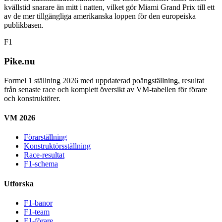
kvällstid snarare än mitt i natten, vilket gör Miami Grand Prix till ett
av de mer tillgängliga amerikanska loppen för den europeiska
publikbasen.
F1
Pike.nu
Formel 1 ställning 2026 med uppdaterad poängställning, resultat
från senaste race och komplett översikt av VM-tabellen för förare
och konstruktörer.
VM 2026
Förarställning
Konstruktörsställning
Race-resultat
F1-schema
Utforska
F1-banor
F1-team
F1-förare