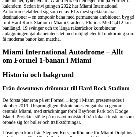
autenticitet, fyller Miami Grand Prix en helt egen roll på Formel 1-
kalendern. Sedan invigningen 2022 har Miami International
Autodrome etablerat sig som en av F1:s mest spektakulära
destinationer – en temporär bana med permanenta ambitioner, byggd
runt Hard Rock Stadium i Miami Gardens, Florida. Med 5,412 km
banlängd, 19 svängar och tre långa raksträckor kombinerar
anläggningen gatubaneintensitet med möjligheter till omkörning som
få moderna banor kan matcha.
Miami International Autodrome – Allt
om Formel 1-banan i Miami
Historia och bakgrund
Från downtown-drömmar till Hard Rock Stadium
De första planerna på ett Formel 1-lopp i Miami presenterades i
oktober 2019. Ursprungligen diskuterades en gatubana genom
centrala Miami, med sträckningar förbi Bayfront Park och Dodge
Island. Projektet stötte på massivt motstånd från lokala invånare som
oroade sig för buller och trafikstörningar.
Lösningen kom från Stephen Ross, ordförande för Miami Dolphins