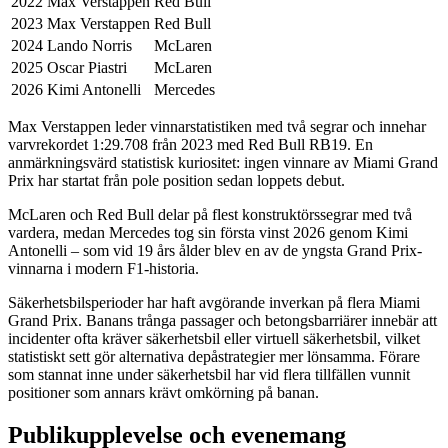
2022
Max Verstappen
Red Bull
2023
Max Verstappen
Red Bull
2024
Lando Norris
McLaren
2025
Oscar Piastri
McLaren
2026
Kimi Antonelli
Mercedes
Max Verstappen leder vinnarstatistiken med två segrar och innehar
varvrekordet 1:29.708 från 2023 med Red Bull RB19. En
anmärkningsvärd statistisk kuriositet: ingen vinnare av Miami Grand
Prix har startat från pole position sedan loppets debut.
McLaren och Red Bull delar på flest konstruktörssegrar med två
vardera, medan Mercedes tog sin första vinst 2026 genom Kimi
Antonelli – som vid 19 års ålder blev en av de yngsta Grand Prix-
vinnarna i modern F1-historia.
Säkerhetsbilsperioder har haft avgörande inverkan på flera Miami
Grand Prix. Banans trånga passager och betongsbarriärer innebär att
incidenter ofta kräver säkerhetsbil eller virtuell säkerhetsbil, vilket
statistiskt sett gör alternativa depåstrategier mer lönsamma. Förare
som stannat inne under säkerhetsbil har vid flera tillfällen vunnit
positioner som annars krävt omkörning på banan.
Publikupplevelse och evenemang