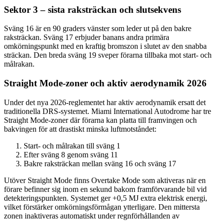
Sektor 3 – sista raksträckan och slutsekvens
Sväng 16 är en 90 graders vänster som leder ut på den bakre
raksträckan. Sväng 17 erbjuder banans andra primära
omkörningspunkt med en kraftig bromszon i slutet av den snabba
sträckan. Den breda sväng 19 sveper förarna tillbaka mot start- och
målrakan.
Straight Mode-zoner och aktiv aerodynamik 2026
Under det nya 2026-reglementet har aktiv aerodynamik ersatt det
traditionella DRS-systemet. Miami International Autodrome har tre
Straight Mode-zoner där förarna kan platta till framvingen och
bakvingen för att drastiskt minska luftmotståndet:
Start- och målrakan till sväng 1
Efter sväng 8 genom sväng 11
Bakre raksträckan mellan sväng 16 och sväng 17
Utöver Straight Mode finns Overtake Mode som aktiveras när en
förare befinner sig inom en sekund bakom framförvarande bil vid
detekteringspunkten. Systemet ger +0,5 MJ extra elektrisk energi,
vilket förstärker omkörningsförmågan ytterligare. Den mittersta
zonen inaktiveras automatiskt under regnförhållanden av