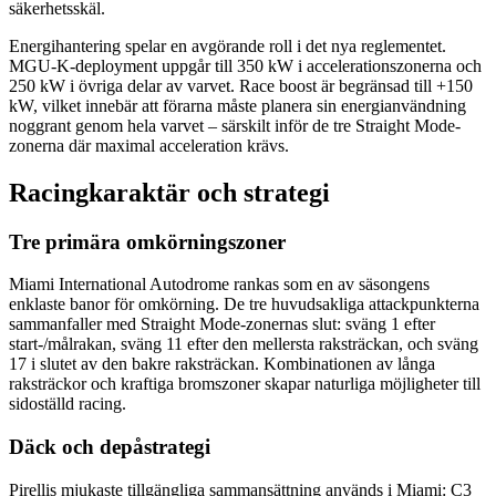
säkerhetsskäl.
Energihantering spelar en avgörande roll i det nya reglementet.
MGU-K-deployment uppgår till 350 kW i accelerationszonerna och
250 kW i övriga delar av varvet. Race boost är begränsad till +150
kW, vilket innebär att förarna måste planera sin energianvändning
noggrant genom hela varvet – särskilt inför de tre Straight Mode-
zonerna där maximal acceleration krävs.
Racingkaraktär och strategi
Tre primära omkörningszoner
Miami International Autodrome rankas som en av säsongens
enklaste banor för omkörning. De tre huvudsakliga attackpunkterna
sammanfaller med Straight Mode-zonernas slut: sväng 1 efter
start-/målrakan, sväng 11 efter den mellersta raksträckan, och sväng
17 i slutet av den bakre raksträckan. Kombinationen av långa
raksträckor och kraftiga bromszoner skapar naturliga möjligheter till
sidoställd racing.
Däck och depåstrategi
Pirellis mjukaste tillgängliga sammansättning används i Miami: C3