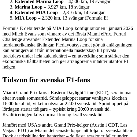
Extended Marina Loop
– 4,506 km, 19 svängar
Marina Loop
– 3,927 km, 18 svängar
Extended MIA Loop
– 2,816 km, 14 svängar
MIA Loop
– 2,320 km, 13 svängar (Formula E)
Formula E debuterade på MIA Loop-konfigurationen i januari 2026
med Mitch Evans som vinnare av det första Miami ePrix. Ferrari
Challenge använder Extended Marina Loop för sina
nordamerikanska tävlingar. Flerlayoutsystemet gör att anläggningen
kan arrangera allt från internationella mästerskap till privata
trackdays under hela kalenderåret – en utveckling som stärker den
ekonomiska hållbarheten och ger arrangörerna intäkter utanför F1-
helgen.
Tidszon för svenska F1-fans
Miami Grand Prix körs i Eastern Daylight Time (EDT), sex timmar
efter svensk sommartid. Söndagsloppet startar vanligtvis klockan
16:00 lokal tid, vilket motsvarar 22:00 svensk tid. Sprintloppet på
lördagen startar tidigare – typiskt kring 20:00 svensk tid.
Kvalificeringen körs normalt lördag kväll svensk tid.
Jämfört med USA:s andra Grand Prix-helger (Austin i CDT, Las
Vegas i PDT) är Miami det senaste loppet att följa för svenska tittare.
Dock är tidsskillnaden hanterbar – de flesta sessioner faller under