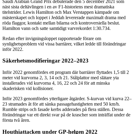
Saudi Arabian Grand Prix debuterade den 5 december 2021 som
näst sista deltävlingen i en av F1-historiens mest dramatiska
titelstrider. Lewis Hamilton och Max Verstappen kämpade om
mästerskapet och loppet i Jeddah levererade maximalt drama med
röda flaggor, kontakt mellan bilarna och kontroversiella beslut.
Hamilton vann och satte samtidigt varvrekordet 1:30.734.
Redan efter invigningsloppet rapporterade förare om
synlighetsproblem vid vissa barriärer, vilket ledde till förändringar
inför 2022.
Säkerhetsmodifieringar 2022–2023
Inför 2022 genomfördes ett program där barriärer flyttades 1,5 till 2
meter vid kurvorna 2, 3, 14 och 21. Stålplattor med slätare yta
installerades vid kurvorna 4, 16, 22 och 24 för att minska
skaderisken vid kollisioner.
Inför 2023 genomfördes ytterligare åtgärder. S-kurvan vid kurva 22–
23 stramades åt för att sänka passagehastigheten med 50 km/h.
Rumble strips och fasade kerbs adderades på flera ställen. Dessa
förändringar var ett direkt svar på de krascher som inträffat under de
första två åren.
Houthiattacken under GP-helgen 2022