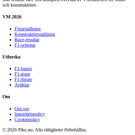
och konstruktörer.
VM 2026
Förarställning
Konstruktörsställning
Race-resultat
F1-schema
Utforska
F1-banor
F1-team
F1-förare
Artiklar
Om
Om oss
Integritetspolicy
Cookiepolicy
© 2026 Pike.nu. Alla rättigheter förbehållna.