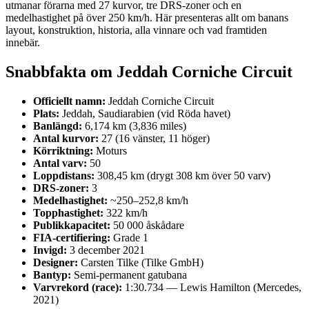
utmanar förarna med 27 kurvor, tre DRS-zoner och en
medelhastighet på över 250 km/h. Här presenteras allt om banans
layout, konstruktion, historia, alla vinnare och vad framtiden
innebär.
Snabbfakta om Jeddah Corniche Circuit
Officiellt namn:
Jeddah Corniche Circuit
Plats:
Jeddah, Saudiarabien (vid Röda havet)
Banlängd:
6,174 km (3,836 miles)
Antal kurvor:
27 (16 vänster, 11 höger)
Körriktning:
Moturs
Antal varv:
50
Loppdistans:
308,45 km (drygt 308 km över 50 varv)
DRS-zoner:
3
Medelhastighet:
~250–252,8 km/h
Topphastighet:
322 km/h
Publikkapacitet:
50 000 åskådare
FIA-certifiering:
Grade 1
Invigd:
3 december 2021
Designer:
Carsten Tilke (Tilke GmbH)
Bantyp:
Semi-permanent gatubana
Varvrekord (race):
1:30.734 — Lewis Hamilton (Mercedes,
2021)