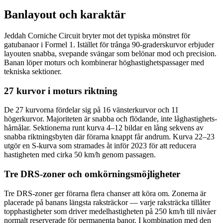
Banlayout och karaktär
Jeddah Corniche Circuit bryter mot det typiska mönstret för
gatubanaor i Formel 1. Istället för trånga 90-graderskurvor erbjuder
layouten snabba, svepande svängar som belönar mod och precision.
Banan löper moturs och kombinerar höghastighetspassager med
tekniska sektioner.
27 kurvor i moturs riktning
De 27 kurvorna fördelar sig på 16 vänsterkurvor och 11
högerkurvor. Majoriteten är snabba och flödande, inte låghastighets-
hårnålar. Sektionerna runt kurva 4–12 bildar en lång sekvens av
snabba riktningsbyten där förarna knappt får andrum. Kurva 22–23
utgör en S-kurva som stramades åt inför 2023 för att reducera
hastigheten med cirka 50 km/h genom passagen.
Tre DRS-zoner och omkörningsmöjligheter
Tre DRS-zoner ger förarna flera chanser att köra om. Zonerna är
placerade på banans längsta raksträckor — varje raksträcka tillåter
topphastigheter som driver medelhastigheten på 250 km/h till nivåer
normalt reserverade för permanenta banor. I kombination med den