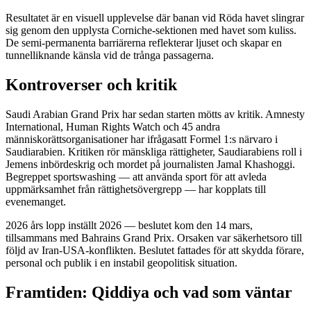
Resultatet är en visuell upplevelse där banan vid Röda havet slingrar
sig genom den upplysta Corniche-sektionen med havet som kuliss.
De semi-permanenta barriärerna reflekterar ljuset och skapar en
tunnelliknande känsla vid de trånga passagerna.
Kontroverser och kritik
Saudi Arabian Grand Prix har sedan starten mötts av kritik. Amnesty
International, Human Rights Watch och 45 andra
människorättsorganisationer har ifrågasatt Formel 1:s närvaro i
Saudiarabien. Kritiken rör mänskliga rättigheter, Saudiarabiens roll i
Jemens inbördeskrig och mordet på journalisten Jamal Khashoggi.
Begreppet sportswashing — att använda sport för att avleda
uppmärksamhet från rättighetsövergrepp — har kopplats till
evenemanget.
2026 års lopp inställt 2026 — beslutet kom den 14 mars,
tillsammans med Bahrains Grand Prix. Orsaken var säkerhetsoro till
följd av Iran-USA-konflikten. Beslutet fattades för att skydda förare,
personal och publik i en instabil geopolitisk situation.
Framtiden: Qiddiya och vad som väntar