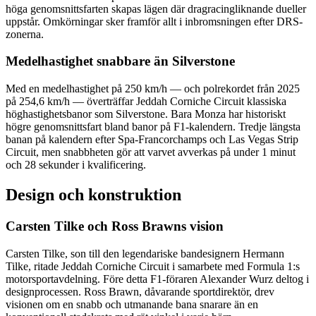
höga genomsnittsfarten skapas lägen där dragracingliknande dueller
uppstår. Omkörningar sker framför allt i inbromsningen efter DRS-
zonerna.
Medelhastighet snabbare än Silverstone
Med en medelhastighet på 250 km/h — och polrekordet från 2025
på 254,6 km/h — överträffar Jeddah Corniche Circuit klassiska
höghastighetsbanor som Silverstone. Bara Monza har historiskt
högre genomsnittsfart bland banor på F1-kalendern. Tredje längsta
banan på kalendern efter Spa-Francorchamps och Las Vegas Strip
Circuit, men snabbheten gör att varvet avverkas på under 1 minut
och 28 sekunder i kvalificering.
Design och konstruktion
Carsten Tilke och Ross Brawns vision
Carsten Tilke, son till den legendariske bandesignern Hermann
Tilke, ritade Jeddah Corniche Circuit i samarbete med Formula 1:s
motorsportavdelning. Före detta F1-föraren Alexander Wurz deltog i
designprocessen. Ross Brawn, dåvarande sportdirektör, drev
visionen om en snabb och utmanande bana snarare än en