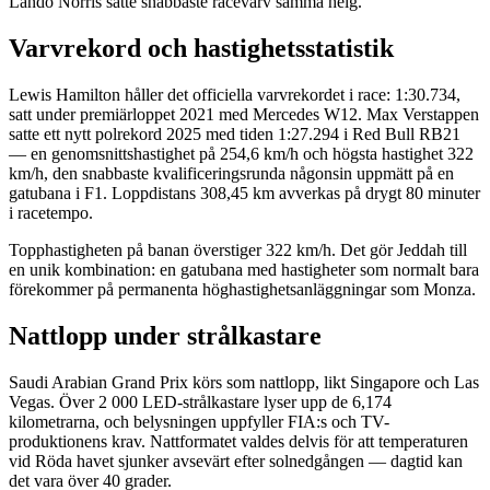
Lando Norris satte snabbaste racevarv samma helg.
Varvrekord och hastighetsstatistik
Lewis Hamilton håller det officiella varvrekordet i race: 1:30.734,
satt under premiärloppet 2021 med Mercedes W12. Max Verstappen
satte ett nytt polrekord 2025 med tiden 1:27.294 i Red Bull RB21
— en genomsnittshastighet på 254,6 km/h och högsta hastighet 322
km/h, den snabbaste kvalificeringsrunda någonsin uppmätt på en
gatubana i F1. Loppdistans 308,45 km avverkas på drygt 80 minuter
i racetempo.
Topphastigheten på banan överstiger 322 km/h. Det gör Jeddah till
en unik kombination: en gatubana med hastigheter som normalt bara
förekommer på permanenta höghastighetsanläggningar som Monza.
Nattlopp under strålkastare
Saudi Arabian Grand Prix körs som nattlopp, likt Singapore och Las
Vegas. Över 2 000 LED-strålkastare lyser upp de 6,174
kilometrarna, och belysningen uppfyller FIA:s och TV-
produktionens krav. Nattformatet valdes delvis för att temperaturen
vid Röda havet sjunker avsevärt efter solnedgången — dagtid kan
det vara över 40 grader.