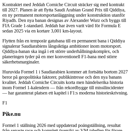
Kontraktet med Jeddah Corniche Circuit sträcker sig med kontrakt
till 2027. Planen är att flytta Saudi Arabian Grand Prix till Qiddiya,
en ny permanent motorsportanläggning under konstruktion utanför
Riyadh. Den nya banan designas av Alexander Wurz och byggs till
FIA Grade 1-standard. Jeddah har även varit värd för Formula E
sedan 2025 via en kortare 3,001 km-layout.
Flytten från en temporär gatubana till en permanent bana i Qiddiya
signalerar Saudiarabiens långsiktiga ambitioner inom motorsport.
Qiddiya-banan ska ingå i ett större underhållningskomplex, och
planeringen tyder på en mer konventionell F1-bana med större
säkerhetsmarginaler.
Huruvida Formel 1 i Saudiarabien kommer att fortsätta bortom 2027
beror på geopolitiska faktorer, publikintresse och den nya banans
kvalitet. Jeddah Corniche Circuits korta men händelserika historia
inom Formel 1-kalendern — från rekordbygge till missilincidenter
— har garanterat platsen ett kapitel i F1:s moderna historieskrivning.
F1
Pike.nu
Formel 1 ställning 2026 med uppdaterad poängställning, resultat
från senaste race och komplett översikt av VM-tabellen för förare