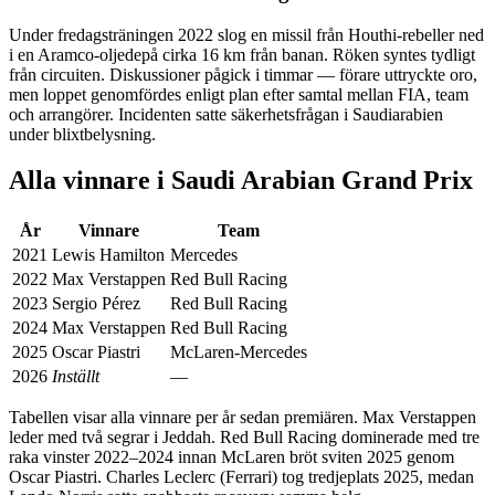
Under fredagsträningen 2022 slog en missil från Houthi-rebeller ned
i en Aramco-oljedepå cirka 16 km från banan. Röken syntes tydligt
från circuiten. Diskussioner pågick i timmar — förare uttryckte oro,
men loppet genomfördes enligt plan efter samtal mellan FIA, team
och arrangörer. Incidenten satte säkerhetsfrågan i Saudiarabien
under blixtbelysning.
Alla vinnare i Saudi Arabian Grand Prix
År
Vinnare
Team
2021
Lewis Hamilton
Mercedes
2022
Max Verstappen
Red Bull Racing
2023
Sergio Pérez
Red Bull Racing
2024
Max Verstappen
Red Bull Racing
2025
Oscar Piastri
McLaren-Mercedes
2026
Inställt
—
Tabellen visar alla vinnare per år sedan premiären. Max Verstappen
leder med två segrar i Jeddah. Red Bull Racing dominerade med tre
raka vinster 2022–2024 innan McLaren bröt sviten 2025 genom
Oscar Piastri. Charles Leclerc (Ferrari) tog tredjeplats 2025, medan