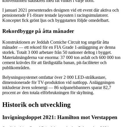
konventionell stadskrets med rät vinkel i varje hörn.
I januari 2021 presenterades designen vid ett event där aktiva och
pensionerade F1-förare testade layouten i racingsimulatorer.
Konceptet fick grönt ljus och byggstarten följde omedelbart.
Rekordbygge på åtta månader
Konstruktionen av Jeddah Corniche Circuit tog ungefär åtta
månader — ett rekord för en FIA Grade 1-anläggning av denna
storlek. Totalt 3 000 arbetare från 50 nationer deltog i bygget.
Materialmängderna var enorma: 37 000 ton asfalt och 600 000 ton
cement krävdes för att färdigställa banan, pit-faciliteter och
publikområden.
Belysningssystemet omfattar över 2 000 LED-strålkastare,
dimensionerade för TV-produktion vid nattlopp. Anläggningen
inkluderar även solenergi — 86 solpanelsbanners sparar 82,7
procent av den totala elförbrukningen för skyltning.
Historik och utveckling
Invigningsloppet 2021: Hamilton mot Verstappen