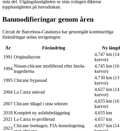
sista del. Utgångshastigheten ur sista svängen dikterar
topphastigheten på huvudrakan.
Banmodifieringar genom åren
Circuit de Barcelona-Catalunya har genomgått kontinuerliga
förändringar sedan invigningen:
År
Förändring
Ny längd
4,747 km (14
1991
Originallayout
kurvor)
Nissan-chicane modifierad efter Imola-
4,745 km (16
1994
tragedierna
kurvor)
4,730 km (13
1995
Chicane bypassad
kurvor)
4,627 km (14
2004
La Caixa snävad
kurvor)
4,655 km (16
2007
Chicane tillagd i sista sektorn
kurvor)
2018
Komplett ny asfaltsbeläggning
4,655 km
2021
La Caixa re-profilerad
4,657 km
Chicane borttagen, FIA-homologering
4,657 km (14
2023
utan chicane
kurvor)