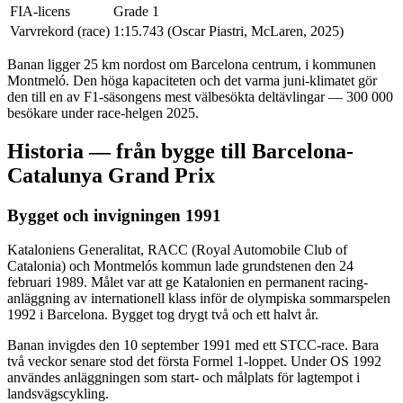
FIA-licens
Grade 1
Varvrekord (race)
1:15.743 (Oscar Piastri, McLaren, 2025)
Banan ligger 25 km nordost om Barcelona centrum, i kommunen
Montmeló. Den höga kapaciteten och det varma juni-klimatet gör
den till en av F1-säsongens mest välbesökta deltävlingar — 300 000
besökare under race-helgen 2025.
Historia — från bygge till Barcelona-
Catalunya Grand Prix
Bygget och invigningen 1991
Kataloniens Generalitat, RACC (Royal Automobile Club of
Catalonia) och Montmelós kommun lade grundstenen den 24
februari 1989. Målet var att ge Katalonien en permanent racing-
anläggning av internationell klass inför de olympiska sommarspelen
1992 i Barcelona. Bygget tog drygt två och ett halvt år.
Banan invigdes den 10 september 1991 med ett STCC-race. Bara
två veckor senare stod det första Formel 1-loppet. Under OS 1992
användes anläggningen som start- och målplats för lagtempot i
landsvägscykling.