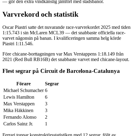
— gör den extra vindkänslig jämfört med stadsbanor.
Varvrekord och statistik
Oscar Piastri satte det nuvarande race-varvrekordet 2025 med tiden
1:15.743 i sin McLaren MCL39 — det snabbaste officiella race-
varvet någonsin på banan. I kvalificeringen samma helg körde
Piastri 1:11.546.
Före chicane-borttagningen var Max Verstappens 1:18.149 från
2021 (Red Bull RB16B) det snabbaste varvet med chicane-layout.
Flest segrar på Circuit de Barcelona-Catalunya
Förare
Segrar
Michael Schumacher
6
Lewis Hamilton
6
Max Verstappen
3
Mika Häkkinen
3
Fernando Alonso
2
Carlos Sainz Jr.
1
Ferrari toppar konstruktörsstatistiken med 12 segrar, följt av