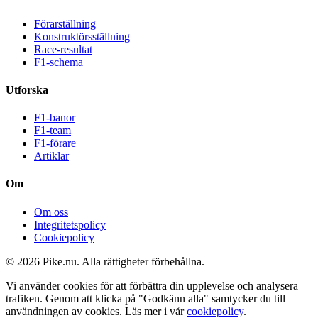
Förarställning
Konstruktörsställning
Race-resultat
F1-schema
Utforska
F1-banor
F1-team
F1-förare
Artiklar
Om
Om oss
Integritetspolicy
Cookiepolicy
© 2026 Pike.nu. Alla rättigheter förbehållna.
Vi använder cookies för att förbättra din upplevelse och analysera
trafiken. Genom att klicka på "Godkänn alla" samtycker du till
användningen av cookies. Läs mer i vår
cookiepolicy
.