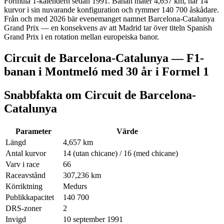
Formula 1-kalendern sedan 1991. Banan mäter 4,657 km, har 14
kurvor i sin nuvarande konfiguration och rymmer 140 700 åskådare.
Från och med 2026 bär evenemanget namnet Barcelona-Catalunya
Grand Prix — en konsekvens av att Madrid tar över titeln Spanish
Grand Prix i en rotation mellan europeiska banor.
Circuit de Barcelona-Catalunya — F1-
banan i Montmeló med 30 år i Formel 1
Snabbfakta om Circuit de Barcelona-
Catalunya
Parameter
Värde
Längd
4,657 km
Antal kurvor
14 (utan chicane) / 16 (med chicane)
Varv i race
66
Raceavstånd
307,236 km
Körriktning
Medurs
Publikkapacitet
140 700
DRS-zoner
2
Invigd
10 september 1991