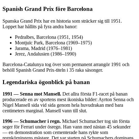
Spanish Grand Prix före Barcelona
Spanska Grand Prix har en historia som sträcker sig till 1951.
Loppet har hållits på fyra andra banor:
Pedralbes, Barcelona (1951, 1954)
Montjuïc Park, Barcelona (1969–1975)
Jarama, Madrid (1976–1981)
Jerez, Andalusien (1986–1990)
Barcelona-Catalunya tog över som permanent arrangör 1991 och
behöll Spanish Grand Prix-titeln i 35 raka säsonger.
Legendariska ögonblick på banan
1991 — Senna mot Mansell.
Det allra första F1-racet på banan
producerade en av sportens mest ikoniska bilder: Ayrton Senna och
Nigel Mansell sida vid sida genom hela huvudrakan med bara
centimeters marginal. Mansell vann till slut.
1996 — Schumacher i regn.
Michael Schumacher tog sin första
seger för Ferrari under ösregn. Han vann med nästan 45 sekunder
— en demonstration som cementerade hans rykte som
regnkörningens mästare. Det var starten på Schumachers dominans