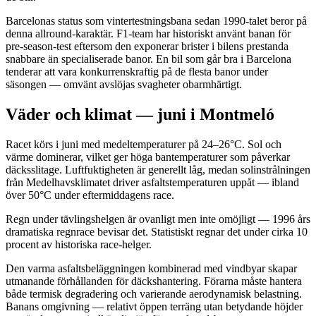
Barcelonas status som vintertestnings­bana sedan 1990-talet beror på
denna allround-karaktär. F1-team har historiskt använt banan för
pre-season-test eftersom den exponerar brister i bilens prestanda
snabbare än specialiserade banor. En bil som går bra i Barcelona
tenderar att vara konkurrenskraftig på de flesta banor under
säsongen — omvänt avslöjas svagheter obarmhärtigt.
Väder och klimat — juni i Montmeló
Racet körs i juni med medeltemperaturer på 24–26°C. Sol och
värme dominerar, vilket ger höga bantemperaturer som påverkar
däcksslitage. Luftfuktigheten är generellt låg, medan solinstrålningen
från Medelhavsklimatet driver asfaltstemperaturen uppåt — ibland
över 50°C under eftermiddagens race.
Regn under tävlingshelgen är ovanligt men inte omöjligt — 1996 års
dramatiska regnrace bevisar det. Statistiskt regnar det under cirka 10
procent av historiska race-helger.
Den varma asfaltsbeläggningen kombinerad med vindbyar skapar
utmanande förhållanden för däckshantering. Förarna måste hantera
både termisk degradering och varierande aerodynamisk belastning.
Banans omgivning — relativt öppen terräng utan betydande höjder