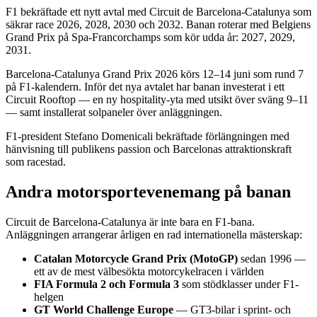
F1 bekräftade ett nytt avtal med Circuit de Barcelona-Catalunya som
säkrar race 2026, 2028, 2030 och 2032. Banan roterar med Belgiens
Grand Prix på Spa-Francorchamps som kör udda år: 2027, 2029,
2031.
Barcelona-Catalunya Grand Prix 2026 körs 12–14 juni som rund 7
på F1-kalendern. Inför det nya avtalet har banan investerat i ett
Circuit Rooftop — en ny hospitality-yta med utsikt över sväng 9–11
— samt installerat solpaneler över anläggningen.
F1-president Stefano Domenicali bekräftade förlängningen med
hänvisning till publikens passion och Barcelonas attraktionskraft
som racestad.
Andra motorsportevenemang på banan
Circuit de Barcelona-Catalunya är inte bara en F1-bana.
Anläggningen arrangerar årligen en rad internationella mästerskap:
Catalan Motorcycle Grand Prix (MotoGP)
sedan 1996 —
ett av de mest välbesökta motorcykelracen i världen
FIA Formula 2 och Formula 3
som stödklasser under F1-
helgen
GT World Challenge Europe
— GT3-bilar i sprint- och