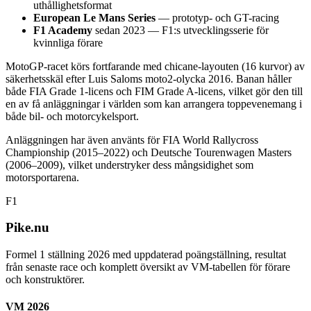
uthållighetsformat
European Le Mans Series
— prototyp- och GT-racing
F1 Academy
sedan 2023 — F1:s utvecklingsserie för
kvinnliga förare
MotoGP-racet körs fortfarande med chicane-layouten (16 kurvor) av
säkerhetsskäl efter Luis Saloms moto2-olycka 2016. Banan håller
både FIA Grade 1-licens och FIM Grade A-licens, vilket gör den till
en av få anläggningar i världen som kan arrangera toppevenemang i
både bil- och motorcykelsport.
Anläggningen har även använts för FIA World Rallycross
Championship (2015–2022) och Deutsche Tourenwagen Masters
(2006–2009), vilket understryker dess mångsidighet som
motorsportarena.
F1
Pike.nu
Formel 1 ställning 2026 med uppdaterad poängställning, resultat
från senaste race och komplett översikt av VM-tabellen för förare
och konstruktörer.
VM 2026