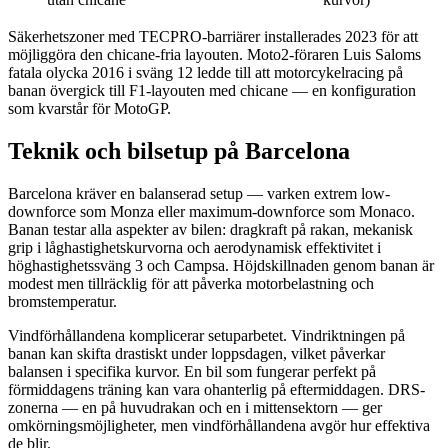
Säkerhetszoner med TECPRO-barriärer installerades 2023 för att
möjliggöra den chicane-fria layouten. Moto2-föraren Luis Saloms
fatala olycka 2016 i sväng 12 ledde till att motorcykelracing på
banan övergick till F1-layouten med chicane — en konfiguration
som kvarstår för MotoGP.
Teknik och bilsetup på Barcelona
Barcelona kräver en balanserad setup — varken extrem low-
downforce som Monza eller maximum-downforce som Monaco.
Banan testar alla aspekter av bilen: dragkraft på rakan, mekanisk
grip i låghastighetskurvorna och aerodynamisk effektivitet i
höghastighets­sväng 3 och Campsa. Höjdskillnaden genom banan är
modest men tillräcklig för att påverka motorbelastning och
bromstemperatur.
Vindförhållandena komplicerar setuparbetet. Vindriktningen på
banan kan skifta drastiskt under loppsdagen, vilket påverkar
balansen i specifika kurvor. En bil som fungerar perfekt på
förmiddagens träning kan vara ohanterlig på eftermiddagen. DRS-
zonerna — en på huvudrakan och en i mittensektorn — ger
omkörningsmöjligheter, men vindförhållandena avgör hur effektiva
de blir.