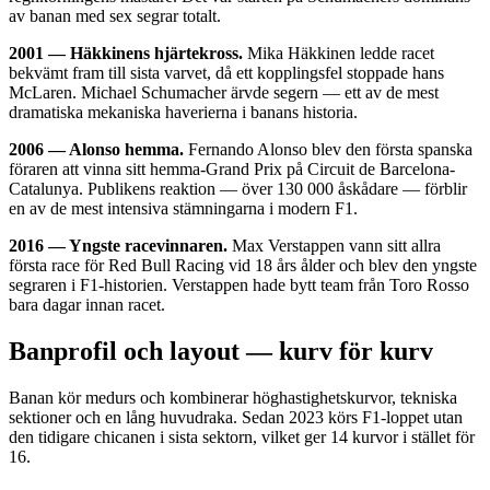
av banan med sex segrar totalt.
2001 — Häkkinens hjärtekross.
Mika Häkkinen ledde racet
bekvämt fram till sista varvet, då ett kopplingsfel stoppade hans
McLaren. Michael Schumacher ärvde segern — ett av de mest
dramatiska mekaniska haverierna i banans historia.
2006 — Alonso hemma.
Fernando Alonso blev den första spanska
föraren att vinna sitt hemma-Grand Prix på Circuit de Barcelona-
Catalunya. Publikens reaktion — över 130 000 åskådare — förblir
en av de mest intensiva stämningarna i modern F1.
2016 — Yngste racevinnaren.
Max Verstappen vann sitt allra
första race för Red Bull Racing vid 18 års ålder och blev den yngste
segraren i F1-historien. Verstappen hade bytt team från Toro Rosso
bara dagar innan racet.
Banprofil och layout — kurv för kurv
Banan kör medurs och kombinerar höghastighets­kurvor, tekniska
sektioner och en lång huvudraka. Sedan 2023 körs F1-loppet utan
den tidigare chicanen i sista sektorn, vilket ger 14 kurvor i stället för
16.