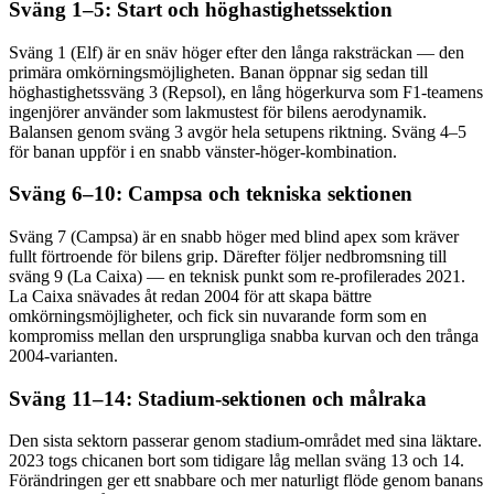
Sväng 1–5: Start och höghastighetssektion
Sväng 1 (Elf) är en snäv höger efter den långa raksträckan — den
primära omkörningsmöjligheten. Banan öppnar sig sedan till
höghastighets­sväng 3 (Repsol), en lång högerkurva som F1-teamens
ingenjörer använder som lakmustest för bilens aerodynamik.
Balansen genom sväng 3 avgör hela setupens riktning. Sväng 4–5
för banan uppför i en snabb vänster-höger-kombination.
Sväng 6–10: Campsa och tekniska sektionen
Sväng 7 (Campsa) är en snabb höger med blind apex som kräver
fullt förtroende för bilens grip. Därefter följer nedbromsning till
sväng 9 (La Caixa) — en teknisk punkt som re-profilerades 2021.
La Caixa snävades åt redan 2004 för att skapa bättre
omkörningsmöjligheter, och fick sin nuvarande form som en
kompromiss mellan den ursprungliga snabba kurvan och den trånga
2004-varianten.
Sväng 11–14: Stadium-sektionen och målraka
Den sista sektorn passerar genom stadium-området med sina läktare.
2023 togs chicanen bort som tidigare låg mellan sväng 13 och 14.
Förändringen ger ett snabbare och mer naturligt flöde genom banans