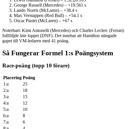
George Russell (Mercedes) – +19.561 s
Lando Norris (McLaren) – +38.4 s
Max Verstappen (Red Bull) – +54.1 s
Oscar Piastri (McLaren) – +67 s
Noterbart: Kimi Antonelli (Mercedes) och Charles Leclerc (Ferrari)
fullföljde inte loppet (DNF). Det innebar att Hamilton stängade
gapet till VM-ledaren med 41 poäng.
Så Fungerar Formel 1:s Poängsystem
Race-poäng (topp 10 förare)
Placering
Poäng
1:a
25
2:a
18
3:a
15
4:a
12
5:a
10
6:a
8
7:a
6
8:a
4