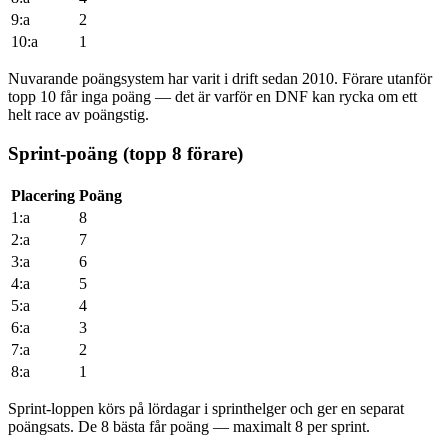
9:a
2
10:a
1
Nuvarande poängsystem har varit i drift sedan 2010. Förare utanför
topp 10 får inga poäng — det är varför en DNF kan rycka om ett
helt race av poängstig.
Sprint-poäng (topp 8 förare)
Placering
Poäng
1:a
8
2:a
7
3:a
6
4:a
5
5:a
4
6:a
3
7:a
2
8:a
1
Sprint-loppen körs på lördagar i sprinthelger och ger en separat
poängsats. De 8 bästa får poäng — maximalt 8 per sprint.