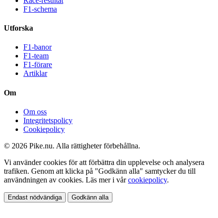
Race-resultat
F1-schema
Utforska
F1-banor
F1-team
F1-förare
Artiklar
Om
Om oss
Integritetspolicy
Cookiepolicy
© 2026 Pike.nu. Alla rättigheter förbehållna.
Vi använder cookies för att förbättra din upplevelse och analysera
trafiken. Genom att klicka på "Godkänn alla" samtycker du till
användningen av cookies. Läs mer i vår
cookiepolicy
.
Endast nödvändiga
Godkänn alla