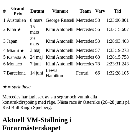
Grand
#
Datum
Vinnare
Team
Varv
Tid
Prix
1
Australien
8 mars
George Russell
Mercedes
58
1:23:06.801
15
2
Kina ★
Kimi Antonelli
Mercedes
56
1:33:15.607
mars
29
3
Japan
Kimi Antonelli
Mercedes
53
1:28:03.403
mars
4
3 maj
Kimi Antonelli
Mercedes
57
1:33:19.273
Miami ★
5
24 maj
Kimi Antonelli
Mercedes
68
1:28:15.758
Kanada ★
6
Monaco
7 juni
Kimi Antonelli
Mercedes
78
2:23:31.243
Lewis
7
Barcelona
14 juni
Ferrari
66
1:32:28.105
Hamilton
★ = sprinthelg
Mercedes har tagit sex av sju segrar och vunnit alla
konstruktörspoäng med råge. Nästa race är Österrike (26–28 juni) på
Red Bull Ring i Spielberg.
Aktuell VM-Ställning i
Förarmästerskapet