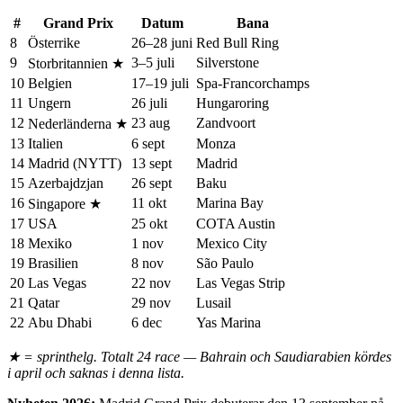
#
Grand Prix
Datum
Bana
8
Österrike
26–28 juni
Red Bull Ring
9
3–5 juli
Silverstone
Storbritannien ★
10
Belgien
17–19 juli
Spa-Francorchamps
11
Ungern
26 juli
Hungaroring
12
23 aug
Zandvoort
Nederländerna ★
13
Italien
6 sept
Monza
14
Madrid (NYTT)
13 sept
Madrid
15
Azerbajdzjan
26 sept
Baku
16
11 okt
Marina Bay
Singapore ★
17
USA
25 okt
COTA Austin
18
Mexiko
1 nov
Mexico City
19
Brasilien
8 nov
São Paulo
20
Las Vegas
22 nov
Las Vegas Strip
21
Qatar
29 nov
Lusail
22
Abu Dhabi
6 dec
Yas Marina
★ = sprinthelg. Totalt 24 race — Bahrain och Saudiarabien kördes
i april och saknas i denna lista.