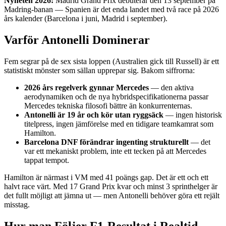
Nyheten 2026:
Madrid Grand Prix debuterar den 13 september på
Madring-banan — Spanien är det enda landet med två race på 2026
års kalender (Barcelona i juni, Madrid i september).
Varför Antonelli Dominerar
Fem segrar på de sex sista loppen (Australien gick till Russell) är ett
statistiskt mönster som sällan upprepar sig. Bakom siffrorna:
2026 års regelverk gynnar Mercedes
— den aktiva
aerodynamiken och de nya hybridspecifikationerna passar
Mercedes tekniska filosofi bättre än konkurrenternas.
Antonelli är 19 år och kör utan ryggsäck
— ingen historisk
titelpress, ingen jämförelse med en tidigare teamkamrat som
Hamilton.
Barcelona DNF förändrar ingenting strukturellt
— det
var ett mekaniskt problem, inte ett tecken på att Mercedes
tappat tempot.
Hamilton är närmast i VM med 41 poängs gap. Det är ett och ett
halvt race värt. Med 17 Grand Prix kvar och minst 3 sprinthelger är
det fullt möjligt att jämna ut — men Antonelli behöver göra ett rejält
misstag.
Hur man Följer F1-Resultat i Realtid