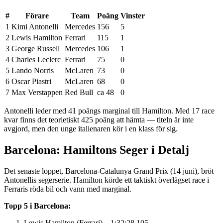
#
Förare
Team
Poäng
Vinster
1
Kimi Antonelli
Mercedes
156
5
2
Lewis Hamilton
Ferrari
115
1
3
George Russell
Mercedes
106
1
4
Charles Leclerc
Ferrari
75
0
5
Lando Norris
McLaren
73
0
6
Oscar Piastri
McLaren
68
0
7
Max Verstappen
Red Bull
ca 48
0
Antonelli leder med 41 poängs marginal till Hamilton. Med 17 race
kvar finns det teorietiskt 425 poäng att hämta — titeln är inte
avgjord, men den unge italienaren kör i en klass för sig.
Barcelona: Hamiltons Seger i Detalj
Det senaste loppet, Barcelona-Catalunya Grand Prix (14 juni), bröt
Antonellis segerserie. Hamilton körde ett taktiskt överlägset race i
Ferraris röda bil och vann med marginal.
Topp 5 i Barcelona:
Lewis Hamilton (Ferrari) – 1:32:28.105