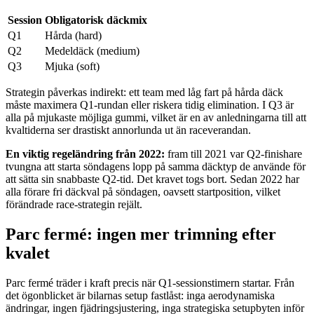
Session
Obligatorisk däckmix
Q1
Hårda (hard)
Q2
Medeldäck (medium)
Q3
Mjuka (soft)
Strategin påverkas indirekt: ett team med låg fart på hårda däck
måste maximera Q1-rundan eller riskera tidig elimination. I Q3 är
alla på mjukaste möjliga gummi, vilket är en av anledningarna till att
kvaltiderna ser drastiskt annorlunda ut än raceverandan.
En viktig regeländring från 2022:
fram till 2021 var Q2-finishare
tvungna att starta söndagens lopp på samma däcktyp de använde för
att sätta sin snabbaste Q2-tid. Det kravet togs bort. Sedan 2022 har
alla förare fri däckval på söndagen, oavsett startposition, vilket
förändrade race-strategin rejält.
Parc fermé: ingen mer trimning efter
kvalet
Parc fermé träder i kraft precis när Q1-sessionstimern startar. Från
det ögonblicket är bilarnas setup fastlåst: inga aerodynamiska
ändringar, ingen fjädringsjustering, inga strategiska setupbyten inför