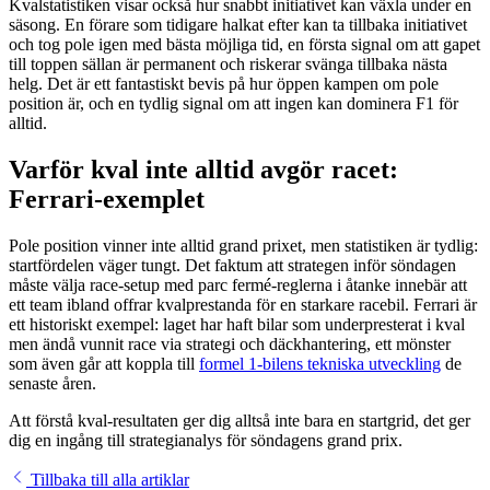
Kvalstatistiken visar också hur snabbt initiativet kan växla under en
säsong. En förare som tidigare halkat efter kan ta tillbaka initiativet
och tog pole igen med bästa möjliga tid, en första signal om att gapet
till toppen sällan är permanent och riskerar svänga tillbaka nästa
helg. Det är ett fantastiskt bevis på hur öppen kampen om pole
position är, och en tydlig signal om att ingen kan dominera F1 för
alltid.
Varför kval inte alltid avgör racet:
Ferrari-exemplet
Pole position vinner inte alltid grand prixet, men statistiken är tydlig:
startfördelen väger tungt. Det faktum att strategen inför söndagen
måste välja race-setup med parc fermé-reglerna i åtanke innebär att
ett team ibland offrar kvalprestanda för en starkare racebil. Ferrari är
ett historiskt exempel: laget har haft bilar som underpresterat i kval
men ändå vunnit race via strategi och däckhantering, ett mönster
som även går att koppla till
formel 1-bilens tekniska utveckling
de
senaste åren.
Att förstå kval-resultaten ger dig alltså inte bara en startgrid, det ger
dig en ingång till strategianalys för söndagens grand prix.
Tillbaka till alla artiklar