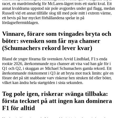
racet, en mardrömshelg för McLaren-lägret trots ett starkt kval. Ett
annat kvaldrama uppstod när pole avgjordes under gul flagg, medan
Russell vid ett annat tillfälle slog till med pole mitt i extrem värme,
ett bevis på hur mycket förhållandena spelar in på
lördagseftermiddagen.
Vinnare, förare som tvingades bryta och
böter: svensken som får nya chanser
(Schumachers rekord lever kvar)
Bland de yngre förarna får svensken Arvid Lindblad, F1:s enda
rookie 2026, återkommande nya chanser att visa vad han går för i
Q1 och Q2, i skuggan av Michael Schumachers gamla rekord. Ett
återkommande riskmoment i Q3 är att bryta mot track limits: gör en
förare det på sitt snabbaste varv riskerar hen struken tid eller böter,
vilket kan ändra hela startgriden i sista sekunden.
Tog pole igen, riskerar svänga tillbaka:
första tecknet på att ingen kan dominera
F1 för alltid