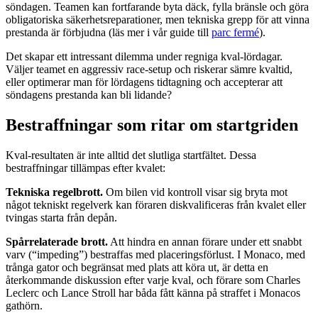
söndagen. Teamen kan fortfarande byta däck, fylla bränsle och göra
obligatoriska säkerhetsreparationer, men tekniska grepp för att vinna
prestanda är förbjudna (läs mer i vår guide till
parc fermé
).
Det skapar ett intressant dilemma under regniga kval-lördagar.
Väljer teamet en aggressiv race-setup och riskerar sämre kvaltid,
eller optimerar man för lördagens tidtagning och accepterar att
söndagens prestanda kan bli lidande?
Bestraffningar som ritar om startgriden
Kval-resultaten är inte alltid det slutliga startfältet. Dessa
bestraffningar tillämpas efter kvalet:
Tekniska regelbrott.
Om bilen vid kontroll visar sig bryta mot
något tekniskt regelverk kan föraren diskvalificeras från kvalet eller
tvingas starta från depån.
Spårrelaterade brott.
Att hindra en annan förare under ett snabbt
varv (“impeding”) bestraffas med placeringsförlust. I Monaco, med
trånga gator och begränsat med plats att köra ut, är detta en
återkommande diskussion efter varje kval, och förare som Charles
Leclerc och Lance Stroll har båda fått känna på straffet i Monacos
gathörn.