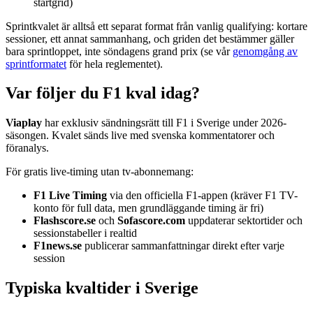
startgrid)
Sprintkvalet är alltså ett separat format från vanlig qualifying: kortare
sessioner, ett annat sammanhang, och griden det bestämmer gäller
bara sprintloppet, inte söndagens grand prix (se vår
genomgång av
sprintformatet
för hela reglementet).
Var följer du F1 kval idag?
Viaplay
har exklusiv sändningsrätt till F1 i Sverige under 2026-
säsongen. Kvalet sänds live med svenska kommentatorer och
föranalys.
För gratis live-timing utan tv-abonnemang:
F1 Live Timing
via den officiella F1-appen (kräver F1 TV-
konto för full data, men grundläggande timing är fri)
Flashscore.se
och
Sofascore.com
uppdaterar sektortider och
sessionstabeller i realtid
F1news.se
publicerar sammanfattningar direkt efter varje
session
Typiska kvaltider i Sverige