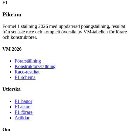
F1
Pike.nu
Formel 1 ställning 2026 med uppdaterad poängställning, resultat
från senaste race och komplett översikt av VM-tabellen för förare
och konstruktörer.
VM 2026
Förarställning
Konstruktörsställning
Race-resultat
F1-schema
Utforska
F1-banor
F1-team
F1-förare
Artiklar
Om