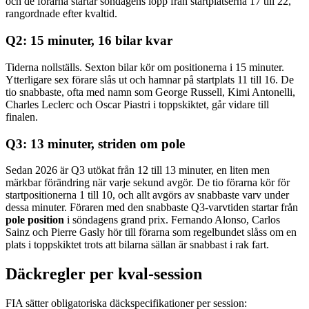
och de förarna startar söndagens lopp från startplatserna 17 till 22,
rangordnade efter kvaltid.
Q2: 15 minuter, 16 bilar kvar
Tiderna nollställs. Sexton bilar kör om positionerna i 15 minuter.
Ytterligare sex förare slås ut och hamnar på startplats 11 till 16. De
tio snabbaste, ofta med namn som George Russell, Kimi Antonelli,
Charles Leclerc och Oscar Piastri i toppskiktet, går vidare till
finalen.
Q3: 13 minuter, striden om pole
Sedan 2026 är Q3 utökat från 12 till 13 minuter, en liten men
märkbar förändring när varje sekund avgör. De tio förarna kör för
startpositionerna 1 till 10, och allt avgörs av snabbaste varv under
dessa minuter. Föraren med den snabbaste Q3-varvtiden startar från
pole position
i söndagens grand prix. Fernando Alonso, Carlos
Sainz och Pierre Gasly hör till förarna som regelbundet slåss om en
plats i toppskiktet trots att bilarna sällan är snabbast i rak fart.
Däckregler per kval-session
FIA sätter obligatoriska däckspecifikationer per session: