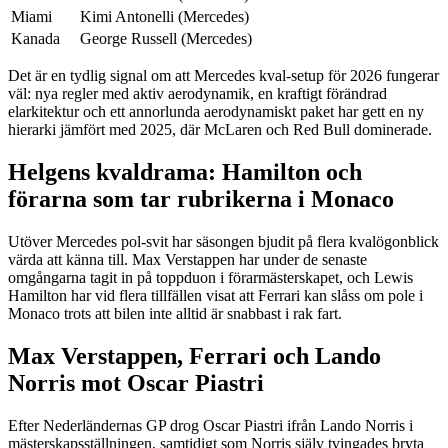
Miami
Kimi Antonelli (Mercedes)
Kanada
George Russell (Mercedes)
Det är en tydlig signal om att Mercedes kval-setup för 2026 fungerar
väl: nya regler med aktiv aerodynamik, en kraftigt förändrad
elarkitektur och ett annorlunda aerodynamiskt paket har gett en ny
hierarki jämfört med 2025, där McLaren och Red Bull dominerade.
Helgens kvaldrama: Hamilton och
förarna som tar rubrikerna i Monaco
Utöver Mercedes pol-svit har säsongen bjudit på flera kvalögonblick
värda att känna till. Max Verstappen har under de senaste
omgångarna tagit in på toppduon i förarmästerskapet, och Lewis
Hamilton har vid flera tillfällen visat att Ferrari kan slåss om pole i
Monaco trots att bilen inte alltid är snabbast i rak fart.
Max Verstappen, Ferrari och Lando
Norris mot Oscar Piastri
Efter Nederländernas GP drog Oscar Piastri ifrån Lando Norris i
mästerskapsställningen, samtidigt som Norris själv tvingades bryta