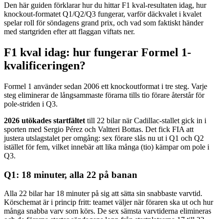
Den här guiden förklarar hur du hittar F1 kval-resultaten idag, hur
knockout-formatet Q1/Q2/Q3 fungerar, varför däckvalet i kvalet
spelar roll för söndagens grand prix, och vad som faktiskt händer
med startgriden efter att flaggan viftats ner.
F1 kval idag: hur fungerar Formel 1-
kvalificeringen?
Formel 1 använder sedan 2006 ett knockoutformat i tre steg. Varje
steg eliminerar de långsammaste förarna tills tio förare återstår för
pole-striden i Q3.
2026 utökades startfältet
till 22 bilar när Cadillac-stallet gick in i
sporten med Sergio Pérez och Valtteri Bottas. Det fick FIA att
justera utslagstalet per omgång: sex förare slås nu ut i Q1 och Q2
istället för fem, vilket innebär att lika många (tio) kämpar om pole i
Q3.
Q1: 18 minuter, alla 22 på banan
Alla 22 bilar har 18 minuter på sig att sätta sin snabbaste varvtid.
Körschemat är i princip fritt: teamet väljer när föraren ska ut och hur
många snabba varv som körs. De sex sämsta varvtiderna elimineras