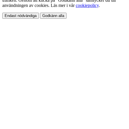
trafiken. Genom att klicka på "Godkänn alla" samtycker du till
användningen av cookies. Läs mer i vår
cookiepolicy
.
Endast nödvändiga
Godkänn alla