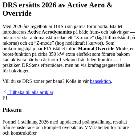
DRS ersätts 2026 av Active Aero &
Override
Med 2026 års regelbok är DRS i sin gamla form borta. Istället
introduceras
Active Aerodynamics
på både fram- och bakvingar —
bilarna växlar automatiskt mellan ett “X-mode” (lågt luftmotstånd på
rakorna) och ett “Z-mode” (hög nedåtkraft i kurvor). Som
omkörningshjälp har FIA istället infört
Manual Override Mode
, en
boost-funktion på cirka 350 kW extra eleffekt som föraren bakom
kan aktivera när hen är inom 1 sekund från bilen framför — i
praktiken DRS:ens efterträdare, men nu via kraftaggregatet istället
för bakvingen.
Vill du se DRS-zoner per bana? Kolla in vår
bansektion
.
Tillbaka till alla artiklar
F1
Pike.nu
Formel 1 ställning 2026 med uppdaterad poängställning, resultat
från senaste race och komplett översikt av VM-tabellen för förare
och konstruktörer.