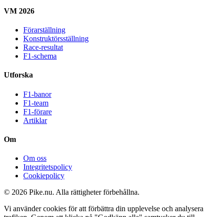
VM 2026
Förarställning
Konstruktörsställning
Race-resultat
F1-schema
Utforska
F1-banor
F1-team
F1-förare
Artiklar
Om
Om oss
Integritetspolicy
Cookiepolicy
© 2026 Pike.nu. Alla rättigheter förbehållna.
Vi använder cookies för att förbättra din upplevelse och analysera